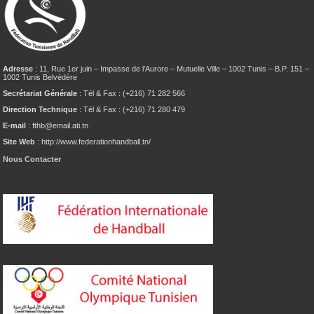
Adresse
: 11, Rue 1er juin – Impasse de l’Aurore – Mutuelle Ville – 1002 Tunis – B.P. 151 –
1002 Tunis Belvédère
Secrétariat Générale
: Tél & Fax : (+216) 71 282 566
Direction Technique
: Tél & Fax : (+216) 71 280 479
E-mail
: fthb@email.ati.tn
Site Web
: http://www.federationhandball.tn/
Nous Contacter