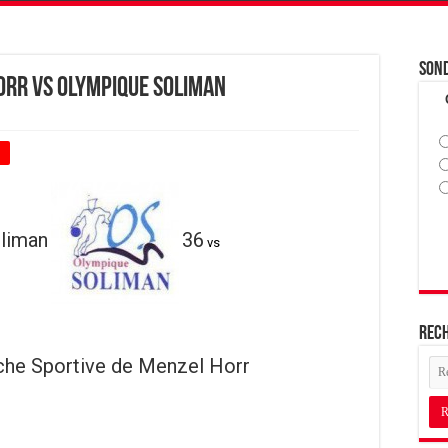
Son
orr vs Olympique Soliman
+
liman
36
vs
Rec
che Sportive de Menzel Horr