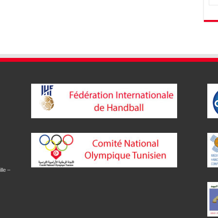
lle –