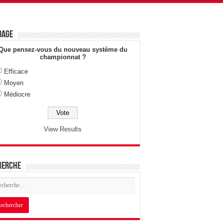
dage
Que pensez-vous du nouveau système du
championnat ?
Efficace
Moyen
Médiocre
View Results
herche