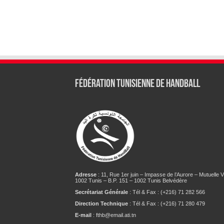
Fédération tunisienne de Handball
Adresse
: 11, Rue 1er juin – Impasse de l’Aurore – Mutuelle Vi
1002 Tunis – B.P. 151 – 1002 Tunis Belvédère
Secrétariat Générale
: Tél & Fax : (+216) 71 282 566
Direction Technique
: Tél & Fax : (+216) 71 280 479
E-mail
: fthb@email.ati.tn