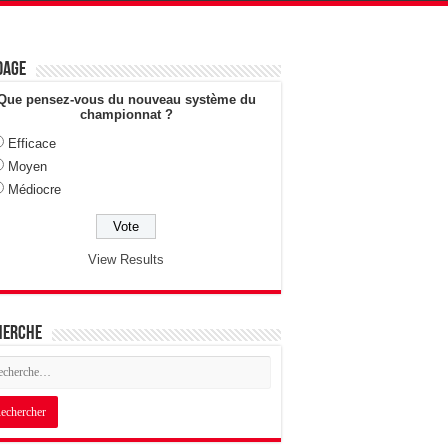
dage
Que pensez-vous du nouveau système du
championnat ?
Efficace
Moyen
Médiocre
View Results
herche