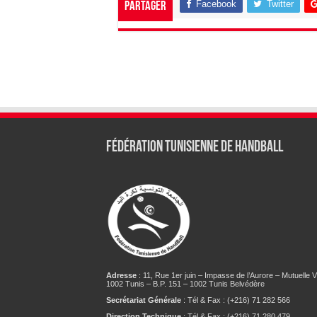
Facebook
Twitter
Partager
Fédération tunisienne de Handball
Adresse
: 11, Rue 1er juin – Impasse de l’Aurore – Mutuelle Vi
1002 Tunis – B.P. 151 – 1002 Tunis Belvédère
Secrétariat Générale
: Tél & Fax : (+216) 71 282 566
Direction Technique
: Tél & Fax : (+216) 71 280 479