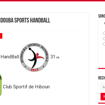
Son
endouba Sports HandBall
+
 HandBall
31
vs
Rec
Club Sportif de Hiboun