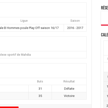
Rés
Ligue
Saison
ale B Hommes poule Play Off saison 16/17
2016 - 2017
Cale
lexe sportif de Mahdia
Buts
Résultat
31
Défaite
35
Victoire