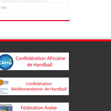
« Mar