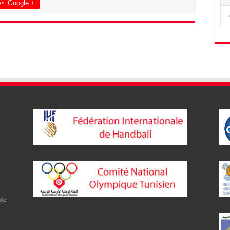
Google +
lle –