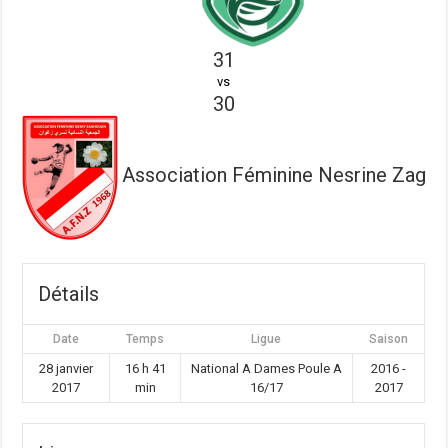
31
vs
30
Association Féminine Nesrine Zagh
Détails
Date
Temps
Ligue
Saison
28 janvier
16 h 41
National A Dames Poule A
2016 -
2017
min
16/17
2017