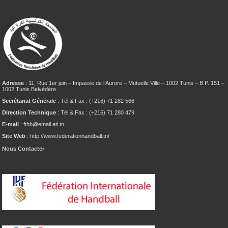
Adresse
: 11, Rue 1er juin – Impasse de l’Aurore – Mutuelle Ville – 1002 Tunis – B.P. 151 –
1002 Tunis Belvédère
Secrétariat Générale
: Tél & Fax : (+216) 71 282 566
Direction Technique
: Tél & Fax : (+216) 71 280 479
E-mail
: fthb@email.ati.tn
Site Web
: http://www.federationhandball.tn/
Nous Contacter