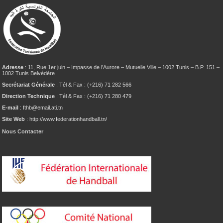
Adresse
: 11, Rue 1er juin – Impasse de l’Aurore – Mutuelle Ville – 1002 Tunis – B.P. 151 –
1002 Tunis Belvédère
Secrétariat Générale
: Tél & Fax : (+216) 71 282 566
Direction Technique
: Tél & Fax : (+216) 71 280 479
E-mail
: fthb@email.ati.tn
Site Web
: http://www.federationhandball.tn/
Nous Contacter