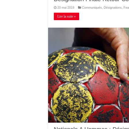
20 mai 2019
Communiqués
,
Désignations
,
Fea
Lire la suite »