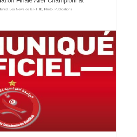
ation Finale Aller Championnat
tured
,
Les News de la FTHB
,
Photo
,
Publications