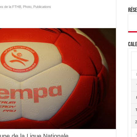
ws de la FTHB
,
Photo
,
Publications
Rés
Cale
upe de la Ligue Nationale