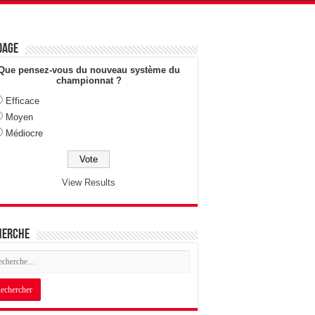
dage
Que pensez-vous du nouveau système du
championnat ?
Efficace
Moyen
Médiocre
View Results
herche