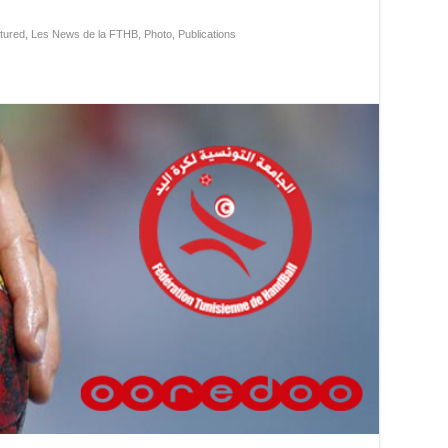
tured
,
Les News de la FTHB
,
Photo
,
Publications