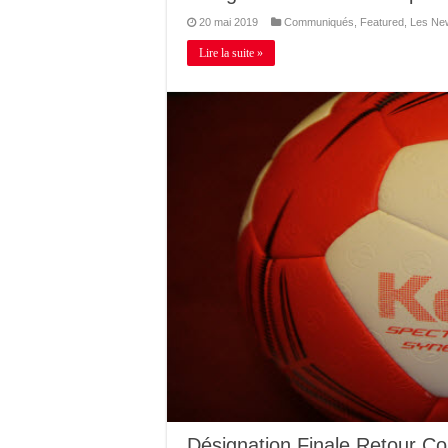
20 mai 2019
Communiqués
,
Featured
,
Les Ne
Lire la suite »
Désignation Finale Retour Co