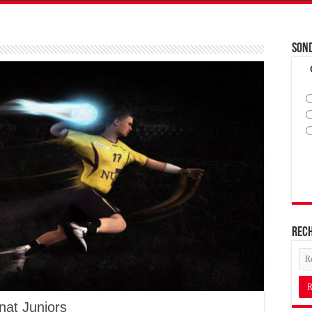
Son
Rec
nat Juniors