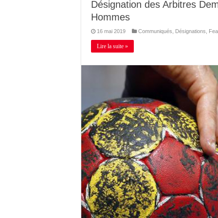
Désignation des Arbitres Dem
Hommes
16 mai 2019
Communiqués
,
Désignations
,
Fea
Lire la suite »