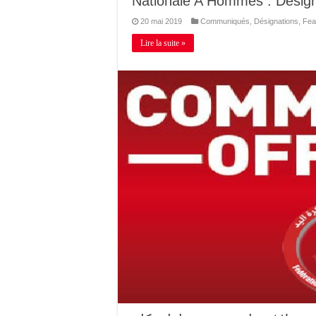
Nationale A Hommes : Désign
20 mai 2019
Communiqués
,
Désignations
,
Fea
Lire la suite »