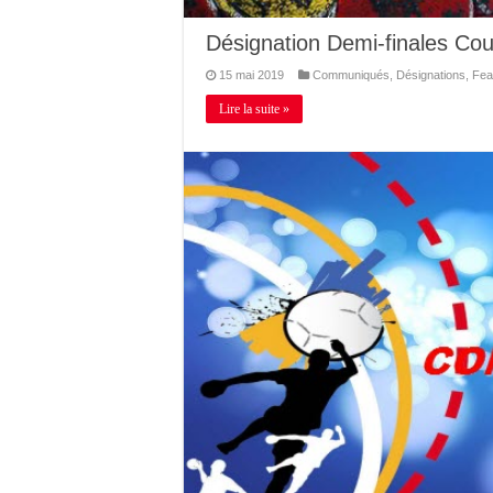
Désignation Demi-finales Co
15 mai 2019
Communiqués
,
Désignations
,
Fea
Lire la suite »