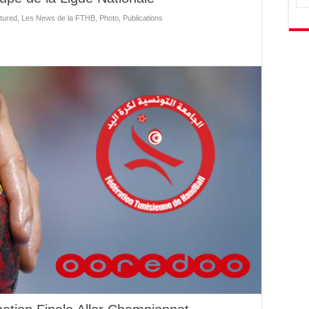
tured
,
Les News de la FTHB
,
Photo
,
Publications