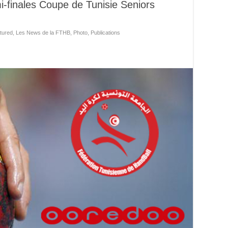
i-finales Coupe de Tunisie Seniors
tured
,
Les News de la FTHB
,
Photo
,
Publications