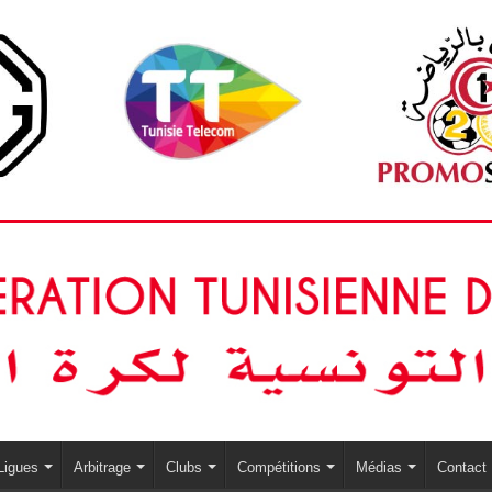
Ligues
Arbitrage
Clubs
Compétitions
Médias
Contact