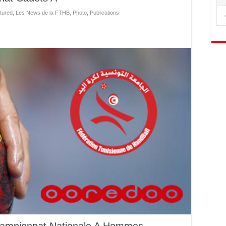
tured
,
Les News de la FTHB
,
Photo
,
Publications
Championnat Nationale A Hommes