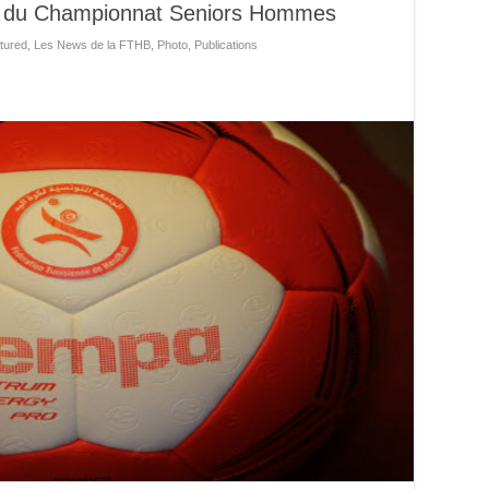
ller du Championnat Seniors Hommes
tured
,
Les News de la FTHB
,
Photo
,
Publications