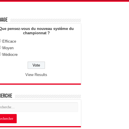
dage
Que pensez-vous du nouveau système du
championnat ?
Efficace
Moyen
Médiocre
View Results
herche