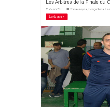
Les Arbitres de la Finale du
25 mai 2019
Communiqués
,
Désignations
,
Fea
Lire la suite »