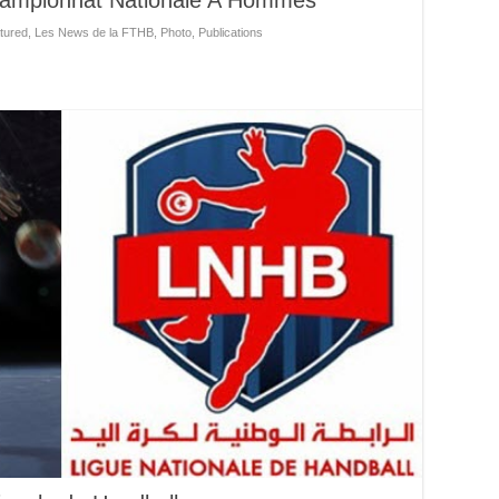
tured
,
Les News de la FTHB
,
Photo
,
Publications