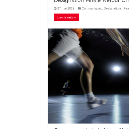
27 mai 2019
Communiqués
,
Désignations
,
Fea
Lire la suite »