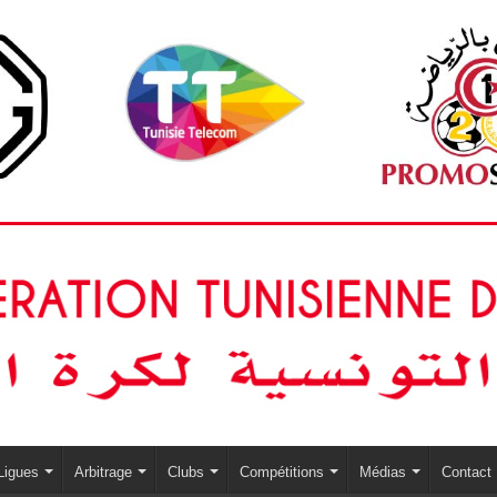
Ligues
Arbitrage
Clubs
Compétitions
Médias
Contact