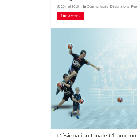
28 mai 2019
Communiqués
,
Désignations
,
Fea
Lire la suite »
Désignation Finale Champion