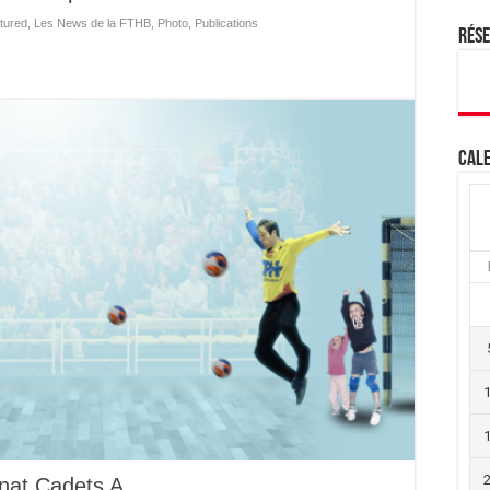
tured
,
Les News de la FTHB
,
Photo
,
Publications
Rés
Cale
nat Cadets A