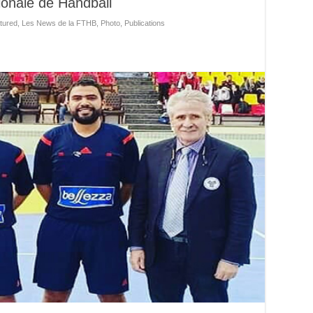
onale de Handball
tured
,
Les News de la FTHB
,
Photo
,
Publications