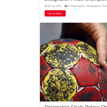
28 mai 2019
Communiqués
,
Désignations
,
Fea
Lire la suite »
Désignation Finale Retour 