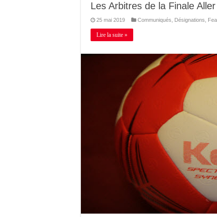
Les Arbitres de la Finale A
25 mai 2019
Communiqués
,
Désignations
,
Fea
Lire la suite »