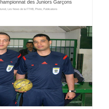
 Championnat des Juniors Garçons
tured
,
Les News de la FTHB
,
Photo
,
Publications