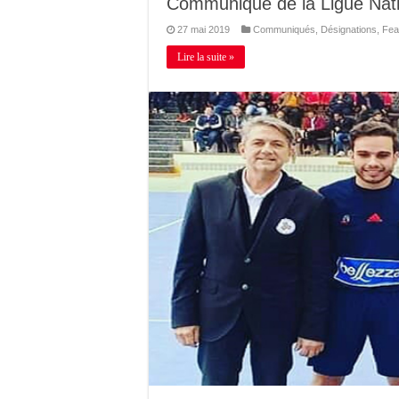
Communiqué de la Ligue Nati
27 mai 2019
Communiqués
,
Désignations
,
Fea
Lire la suite »