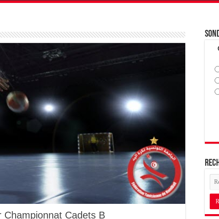
Son
Rec
ler Championnat Cadets B