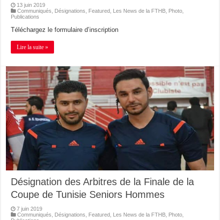
13 juin 2019
Communiqués
,
Désignations
,
Featured
,
Les News de la FTHB
,
Photo
,
Publications
Téléchargez le formulaire d’inscription
Lire la suite »
Désignation des Arbitres de la Finale de la
Coupe de Tunisie Seniors Hommes
7 juin 2019
Communiqués
,
Désignations
,
Featured
,
Les News de la FTHB
,
Photo
,