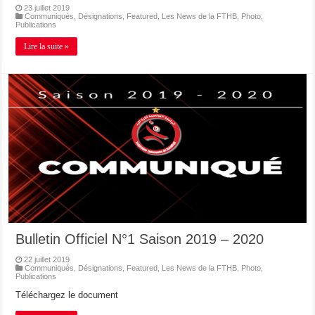
23 juillet 2019
Communiqués
,
Désignations
,
Featured
,
Les News de la FTHB
,
Photo
,
Publications
Lire la suite »
Bulletin Officiel N°1 Saison 2019 – 2020
22 juillet 2019
Communiqués
,
Désignations
,
Featured
,
Les News de la FTHB
,
Photo
,
Publications
Téléchargez le document