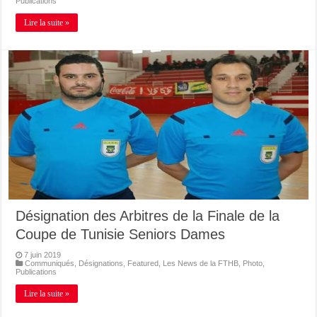
Publications
Lire la suite »
Désignation des Arbitres de la Finale de la
Coupe de Tunisie Seniors Dames
7 juin 2019
Communiqués
,
Désignations
,
Featured
,
Les News de la FTHB
,
Photo
,
Publications
Lire la suite »