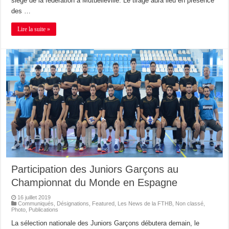
siège de la fédération à Mutuelleville. Le tirage aura lieu en présence
des …
Lire la suite »
Participation des Juniors Garçons au
Championnat du Monde en Espagne
16 juillet 2019
Communiqués
,
Désignations
,
Featured
,
Les News de la FTHB
,
Non classé
,
Photo
,
Publications
La sélection nationale des Juniors Garçons débutera demain, le