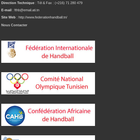
Direction Technique
: Tél & Fax : (+216) 71 280 479
E-mail
: fthb@email.ati.tn
Site Web
: http://www.federationhandball.tn/
Nous Contacter