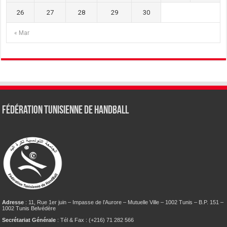
26
27
28
29
30
« Mar
Fédération tunisienne de Handball
Adresse
: 11, Rue 1er juin – Impasse de l’Aurore – Mutuelle Ville – 1002 Tunis – B.P. 151 –
1002 Tunis Belvédère
Secrétariat Générale
: Tél & Fax : (+216) 71 282 566