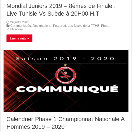
Mondial Juniors 2019 – 8èmes de Finale :
Live Tunisie Vs Suède à 20H00 H.T
24 juillet 2019
Communiqués
,
Désignations
,
Featured
,
Les News de la FTHB
,
Photo
,
Publications
Lire la suite »
Calendrier Phase 1 Championnat Nationale A
Hommes 2019 – 2020