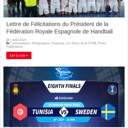
Lettre de Félicitations du Président de la
Fédération Royale Espagnole de Handball
1 août 2019
Communiqués
,
Désignations
,
Featured
,
Les News de la FTHB
,
Photo
,
Publications
Lire la suite »