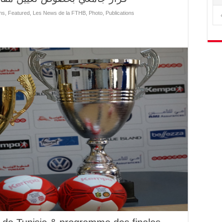
ns
,
Featured
,
Les News de la FTHB
,
Photo
,
Publications