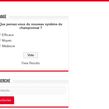
dage
Que pensez-vous du nouveau système du
championnat ?
Efficace
Moyen
Médiocre
View Results
herche