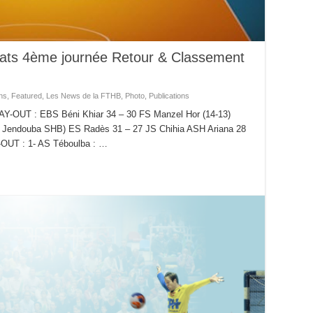
tats 4ème journée Retour & Classement
ns
,
Featured
,
Les News de la FTHB
,
Photo
,
Publications
PLAY-OUT : EBS Béni Khiar 34 – 30 FS Manzel Hor (14-13)
e Jendouba SHB) ES Radès 31 – 27 JS Chihia ASH Ariana 28
-OUT : 1- AS Téboulba : …