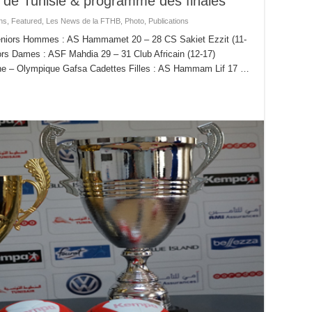
 de Tunisie & programme des finales
ns
,
Featured
,
Les News de la FTHB
,
Photo
,
Publications
Seniors Hommes : AS Hammamet 20 – 28 CS Sakiet Ezzit (11-
rs Dames : ASF Mahdia 29 – 31 Club Africain (12-17)
he – Olympique Gafsa Cadettes Filles : AS Hammam Lif 17 …