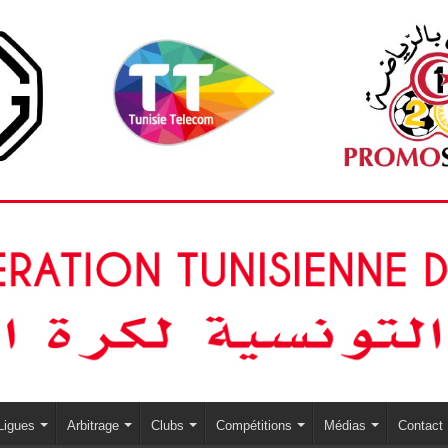
Ligues
Arbitrage
Clubs
Compétitions
Médias
Contact