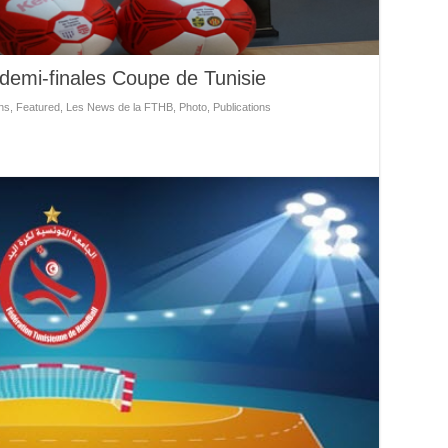
 demi-finales Coupe de Tunisie
ns
,
Featured
,
Les News de la FTHB
,
Photo
,
Publications