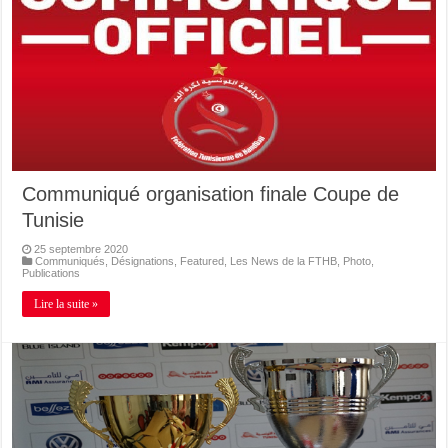
Communiqué organisation finale Coupe de
Tunisie
25 septembre 2020
Communiqués
,
Désignations
,
Featured
,
Les News de la FTHB
,
Photo
,
Publications
Lire la suite »