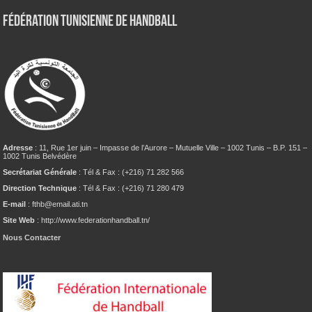
Fédération tunisienne de Handball
Adresse
: 11, Rue 1er juin – Impasse de l’Aurore – Mutuelle Ville – 1002 Tunis – B.P. 151 –
1002 Tunis Belvédère
Secrétariat Générale
: Tél & Fax : (+216) 71 282 566
Direction Technique
: Tél & Fax : (+216) 71 280 479
E-mail
: fthb@email.ati.tn
Site Web
: http://www.federationhandball.tn/
Nous Contacter