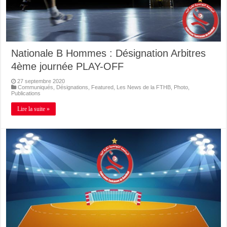
Nationale B Hommes : Désignation Arbitres
4ème journée PLAY-OFF
27 septembre 2020
Communiqués
,
Désignations
,
Featured
,
Les News de la FTHB
,
Photo
,
Publications
Lire la suite »