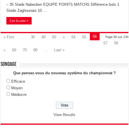
– 35 Stade Nabeulien EQUIPE POINTS MATCHS Différence buts 1
Stade Zaghounais 10 …
Lire la suite »
56
« First
...
30
40
50
«
54
55
Page 56 sur 134
57
58
»
60
70
80
...
Last »
Sondage
Que pensez-vous du nouveau système du championnat ?
Efficace
Moyen
Médiocre
View Results