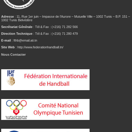
Adresse
: 11, Rue 1er juin – Impasse de l’Aurore – Mutuelle Ville – 1002 Tunis – B.P. 151 –
1002 Tunis Belvédère
Secrétariat Générale
: Tél & Fax : (+216) 71 282 566
Direction Technique
: Tél & Fax : (+216) 71 280 479
E-mail
: fthb@email.ati.tn
Site Web
: http://www.federationhandball.tn/
Nous Contacter