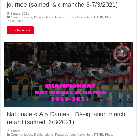
journée (samedi & dimanche 6-7/3/2021)
1 mars 2021
Communiqués
,
Désignations
,
Featured
,
Les News de la FTHB
,
Photo
,
Publications
Lire la suite »
Nationale « A » Dames : Désignation match
retard (samedi 6/3/2021)
1 mars 2021
Communiqués
,
Désignations
,
Featured
,
Les News de la FTHB
,
Photo
,