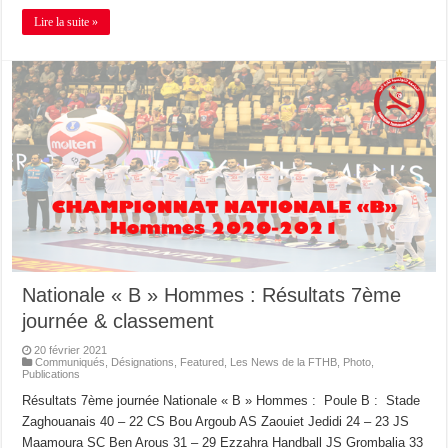
Lire la suite »
Nationale « B » Hommes : Résultats 7ème
journée & classement
20 février 2021
Communiqués
,
Désignations
,
Featured
,
Les News de la FTHB
,
Photo
,
Publications
Résultats 7ème journée Nationale « B » Hommes : Poule B : Stade
Zaghouanais 40 – 22 CS Bou Argoub AS Zaouiet Jedidi 24 – 23 JS
Maamoura SC Ben Arous 31 – 29 Ezzahra Handball JS Grombalia 33