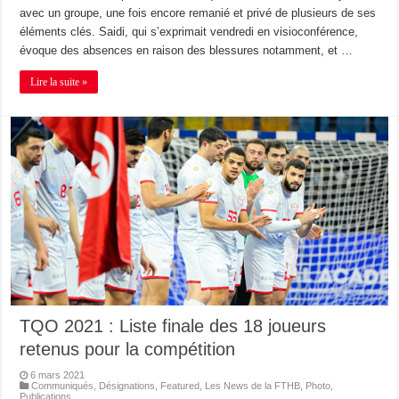
avec un groupe, une fois encore remanié et privé de plusieurs de ses
éléments clés. Saidi, qui s’exprimait vendredi en visioconférence,
évoque des absences en raison des blessures notamment, et …
Lire la suite »
TQO 2021 : Liste finale des 18 joueurs
retenus pour la compétition
6 mars 2021
Communiqués
,
Désignations
,
Featured
,
Les News de la FTHB
,
Photo
,
Publications