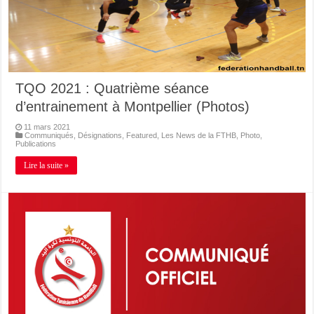
TQO 2021 : Quatrième séance
d’entrainement à Montpellier (Photos)
11 mars 2021
Communiqués
,
Désignations
,
Featured
,
Les News de la FTHB
,
Photo
,
Publications
Lire la suite »