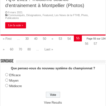
d’entrainement à Montpellier (Photos)
9 mars 2021
Communiqués
,
Désignations
,
Featured
,
Les News de la FTHB
,
Photo
,
Publications
Lire la suite »
55
« First
...
30
40
50
«
53
54
Page 55 sur 134
56
57
»
60
70
80
...
Last »
Sondage
Que pensez-vous du nouveau système du championnat ?
Efficace
Moyen
Médiocre
View Results