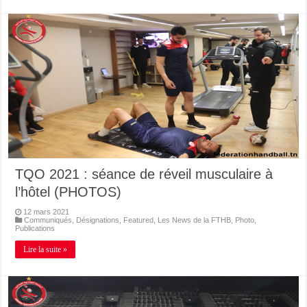
TQO 2021 : séance de réveil musculaire à
l’hôtel (PHOTOS)
12 mars 2021
Communiqués
,
Désignations
,
Featured
,
Les News de la FTHB
,
Photo
,
Publications
Lire la suite »