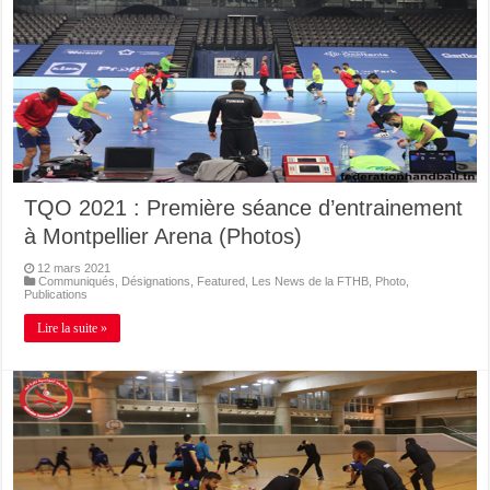
TQO 2021 : Première séance d’entrainement
à Montpellier Arena (Photos)
12 mars 2021
Communiqués
,
Désignations
,
Featured
,
Les News de la FTHB
,
Photo
,
Publications
Lire la suite »