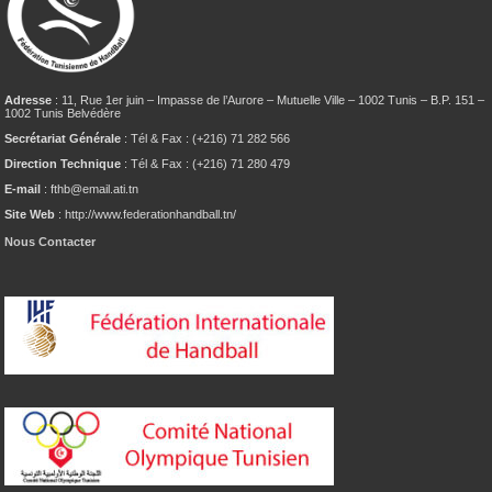
Adresse
: 11, Rue 1er juin – Impasse de l’Aurore – Mutuelle Ville – 1002 Tunis – B.P. 151 –
1002 Tunis Belvédère
Secrétariat Générale
: Tél & Fax : (+216) 71 282 566
Direction Technique
: Tél & Fax : (+216) 71 280 479
E-mail
: fthb@email.ati.tn
Site Web
: http://www.federationhandball.tn/
Nous Contacter