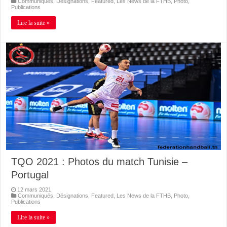
Communiqués
,
Désignations
,
Featured
,
Les News de la FTHB
,
Photo
,
Publications
Lire la suite »
TQO 2021 : Photos du match Tunisie –
Portugal
12 mars 2021
Communiqués
,
Désignations
,
Featured
,
Les News de la FTHB
,
Photo
,
Publications
Lire la suite »