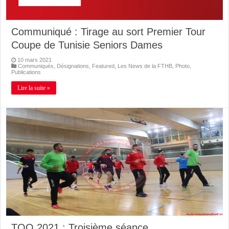
Communiqué : Tirage au sort Premier Tour
Coupe de Tunisie Seniors Dames
10 mars 2021
Communiqués
,
Désignations
,
Featured
,
Les News de la FTHB
,
Photo
,
Publications
Lire la suite »
TQO 2021 : Troisième séance