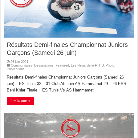
Résultats Demi-finales Championnat Juniors
Garçons (Samedi 26 juin)
26 juin 2021
Communiqués
,
Désignations
,
Featured
,
Les News de la FTHB
,
Photo
,
Publications
Résultats Demi-finales Championnat Juniors Garçons (Samedi 26
juin) : ES Tunis 32 – 31 Club Africain AS Hammamet 29 – 26 EBS
Béni Khiar Finale : ES Tunis Vs AS Hammamet
Lire la suite »