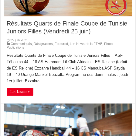
Résultats Quarts de Finale Coupe de Tunisie
Juniors Filles (Vendredi 25 juin)
25 juin 2021
Communiqués
,
Désignations
,
Featured
,
Les News de la FTHB
,
Photo
,
Publications
Résultats Quarts de Finale Coupe de Tunisie Juniors Filles : ASF
Téboulba 44 – 18 AS Hammam Lif Club Africain – ES Rejiche (forfait
de ES Rejiche) Ezzahra Handball 44 – 16 CS Manouba ASF Sayda
19 – 40 Orange Manzel Bouzalfa Programme des demi-finales : jeudi
1er juillet Ezzahra …
Lire la suite »