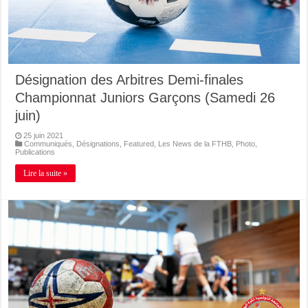
Désignation des Arbitres Demi-finales
Championnat Juniors Garçons (Samedi 26
juin)
25 juin 2021
Communiqués
,
Désignations
,
Featured
,
Les News de la FTHB
,
Photo
,
Publications
Lire la suite »