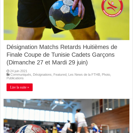
Désignation Matchs Retards Huitièmes de
Finale Coupe de Tunisie Cadets Garçons
(Dimanche 27 et Mardi 29 juin)
24 juin 2021
Communiqués
,
Désignations
,
Featured
,
Les News de la FTHB
,
Photo
,
Publications
Lire la suite »