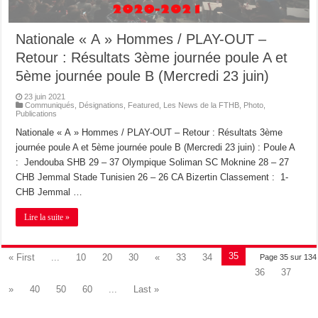
Nationale « A » Hommes / PLAY-OUT –
Retour : Résultats 3ème journée poule A et
5ème journée poule B (Mercredi 23 juin)
23 juin 2021
Communiqués
,
Désignations
,
Featured
,
Les News de la FTHB
,
Photo
,
Publications
Nationale « A » Hommes / PLAY-OUT – Retour : Résultats 3ème
journée poule A et 5ème journée poule B (Mercredi 23 juin) : Poule A
: Jendouba SHB 29 – 37 Olympique Soliman SC Moknine 28 – 27
CHB Jemmal Stade Tunisien 26 – 26 CA Bizertin Classement : 1-
CHB Jemmal …
Lire la suite »
35
« First
...
10
20
30
«
33
34
Page 35 sur 134
36
37
»
40
50
60
...
Last »