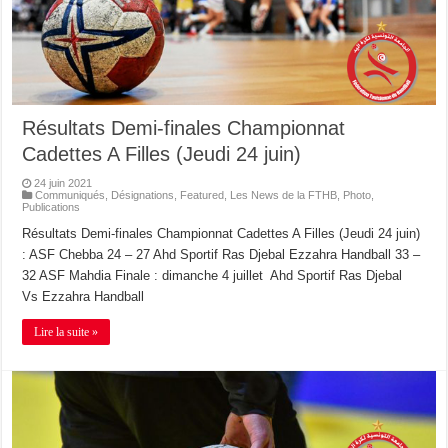
Résultats Demi-finales Championnat
Cadettes A Filles (Jeudi 24 juin)
24 juin 2021
Communiqués
,
Désignations
,
Featured
,
Les News de la FTHB
,
Photo
,
Publications
Résultats Demi-finales Championnat Cadettes A Filles (Jeudi 24 juin)
: ASF Chebba 24 – 27 Ahd Sportif Ras Djebal Ezzahra Handball 33 –
32 ASF Mahdia Finale : dimanche 4 juillet Ahd Sportif Ras Djebal
Vs Ezzahra Handball
Lire la suite »