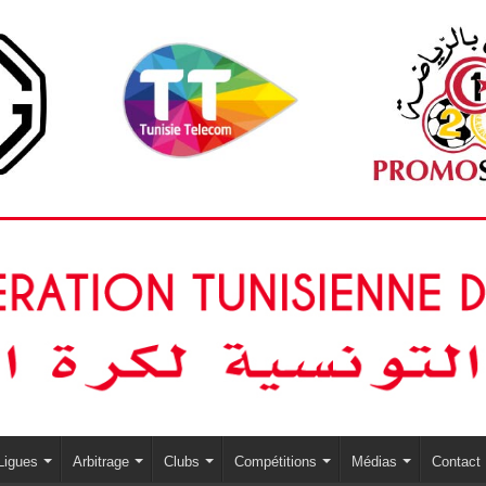
Ligues
Arbitrage
Clubs
Compétitions
Médias
Contact