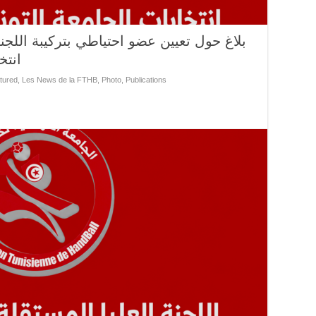
بلاغ حول تعيين عضو احتياطي بتركيبة اللجن
انتخ
tured
,
Les News de la FTHB
,
Photo
,
Publications