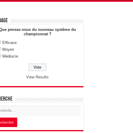
dage
Que pensez-vous du nouveau système du
championnat ?
Efficace
Moyen
Médiocre
View Results
herche