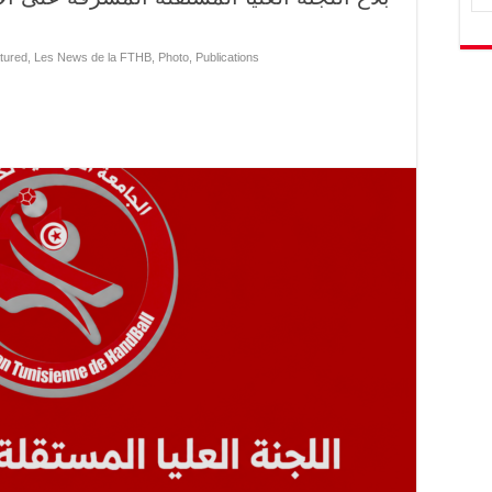
tured
,
Les News de la FTHB
,
Photo
,
Publications