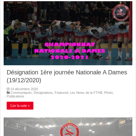
Désignation 1ère journée Nationale A Dames
(19/12/2020)
14 décembre 2020
Communiqués
,
Désignations
,
Featured
,
Les News de la FTHB
,
Photo
,
Publications
Lire la suite »