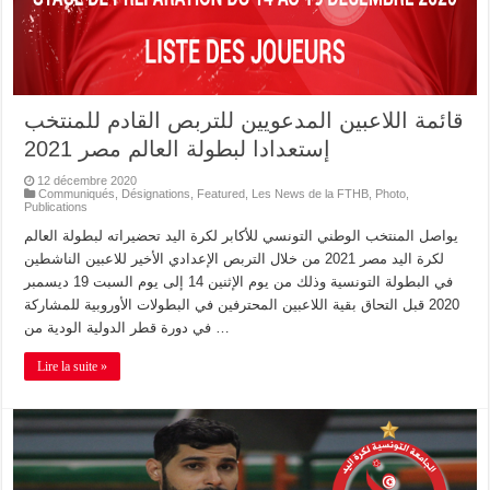
قائمة اللاعبين المدعويين للتربص القادم للمنتخب
إستعدادا لبطولة العالم مصر 2021 ‎
12 décembre 2020
Communiqués
,
Désignations
,
Featured
,
Les News de la FTHB
,
Photo
,
Publications
يواصل المنتخب الوطني التونسي للأكابر لكرة اليد تحضيراته لبطولة العالم
لكرة اليد مصر 2021 من خلال التربص الإعدادي الأخير للاعبين الناشطين
في البطولة التونسية وذلك من يوم الإثنين 14 إلى يوم السبت 19 ديسمبر
2020 قبل التحاق بقية اللاعبين المحترفين في البطولات الأوروبية للمشاركة
في دورة قطر الدولية الودية من …
Lire la suite »