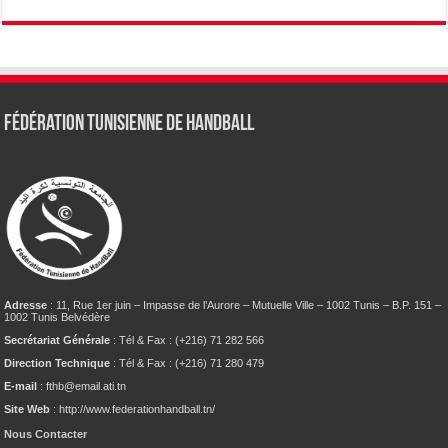
Fédération tunisienne de Handball
Adresse
: 11, Rue 1er juin – Impasse de l’Aurore – Mutuelle Ville – 1002 Tunis – B.P. 151 –
1002 Tunis Belvédère
Secrétariat Générale
: Tél & Fax : (+216) 71 282 566
Direction Technique
: Tél & Fax : (+216) 71 280 479
E-mail
: fthb@email.ati.tn
Site Web
: http://www.federationhandball.tn/
Nous Contacter