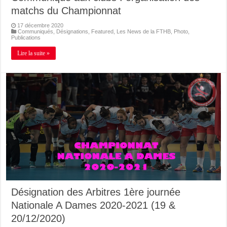
matchs du Championnat
17 décembre 2020
Communiqués
,
Désignations
,
Featured
,
Les News de la FTHB
,
Photo
,
Publications
Lire la suite »
Désignation des Arbitres 1ère journée
Nationale A Dames 2020-2021 (19 &
20/12/2020)