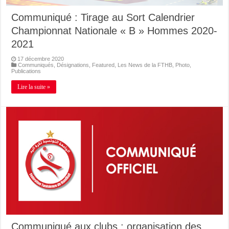
Communiqué : Tirage au Sort Calendrier
Championnat Nationale « B » Hommes 2020-
2021
17 décembre 2020
Communiqués
,
Désignations
,
Featured
,
Les News de la FTHB
,
Photo
,
Publications
Lire la suite »
Communiqué aux clubs : organisation des