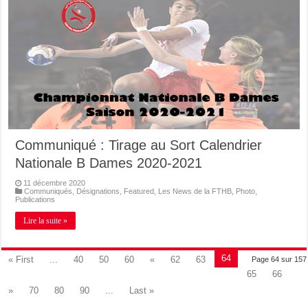
Communiqué : Tirage au Sort Calendrier
Nationale B Dames 2020-2021
11 décembre 2020
Communiqués
,
Désignations
,
Featured
,
Les News de la FTHB
,
Photo
,
Publications
Lire la suite »
64
« First
...
40
50
60
«
62
63
Page 64 sur 157
65
66
»
70
80
90
...
Last »