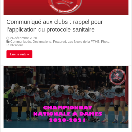
Communiqué aux clubs : rappel pour
l’application du protocole sanitaire
24 décembre 2020
Communiqués
,
Désignations
,
Featured
,
Les News de la FTHB
,
Photo
,
Publications
Lire la suite »