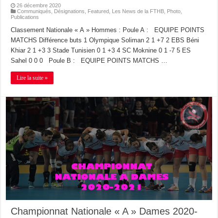
26 décembre 2020
Communiqués
,
Désignations
,
Featured
,
Les News de la FTHB
,
Photo
,
Publications
Classement Nationale « A » Hommes : Poule A : EQUIPE POINTS
MATCHS Différence buts 1 Olympique Soliman 2 1 +7 2 EBS Béni
Khiar 2 1 +3 3 Stade Tunisien 0 1 +3 4 SC Moknine 0 1 -7 5 ES
Sahel 0 0 0 Poule B : EQUIPE POINTS MATCHS …
Lire la suite »
Championnat Nationale « A » Dames 2020-