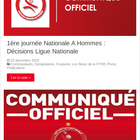
1ère journée Nationale A Hommes :
Décisions Ligue Nationale
25 décembre 2020
Communiqués
,
Désignations
,
Featured
,
Les News de la FTHB
,
Photo
,
Publications
Lire la suite »