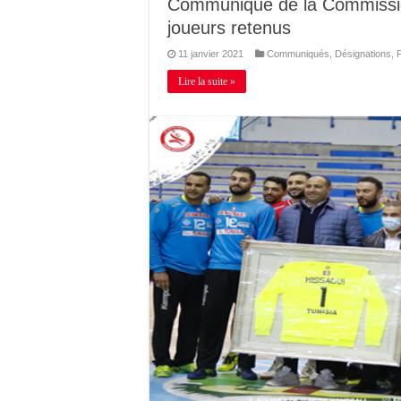
Communiqué de la Commission
joueurs retenus
11 janvier 2021
Communiqués
,
Désignations
,
Lire la suite »