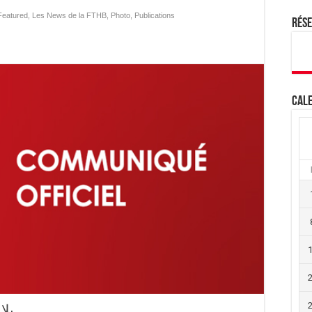
Featured
,
Les News de la FTHB
,
Photo
,
Publications
Rés
Cale
بلا