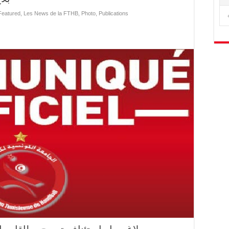
Featured
,
Les News de la FTHB
,
Photo
,
Publications