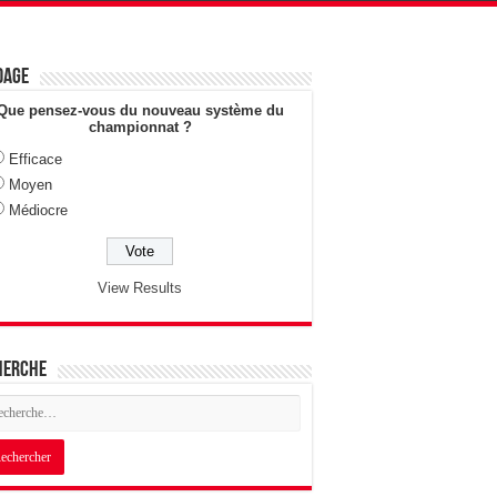
dage
Que pensez-vous du nouveau système du
championnat ?
Efficace
Moyen
Médiocre
View Results
herche