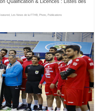
 Qualification & Licences : Listes des
Featured
,
Les News de la FTHB
,
Photo
,
Publications