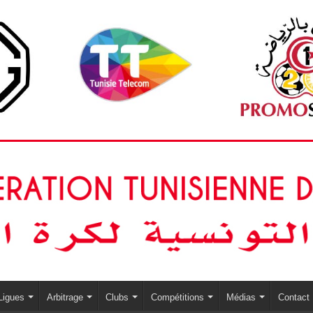
Ligues
Arbitrage
Clubs
Compétitions
Médias
Contact