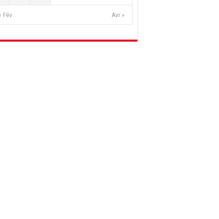
« Fév
Avr »