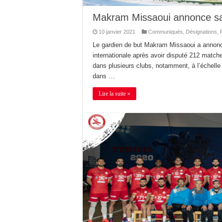
Makram Missaoui annonce sa r
10 janvier 2021
Communiqués
,
Désignations
,
Le gardien de but Makram Missaoui a annoncé 
internationale après avoir disputé 212 match
dans plusieurs clubs, notamment, à l’échelle 
dans …
Lire la suite »