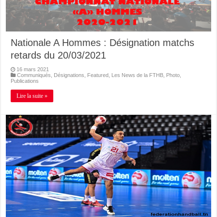
Nationale A Hommes : Désignation matchs
retards du 20/03/2021
16 mars 2021
Communiqués
,
Désignations
,
Featured
,
Les News de la FTHB
,
Photo
,
Publications
Lire la suite »