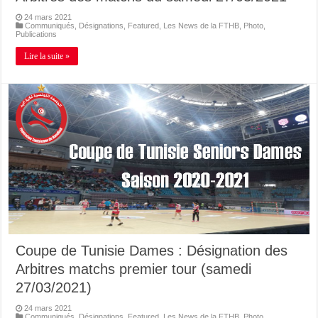
24 mars 2021
Communiqués
,
Désignations
,
Featured
,
Les News de la FTHB
,
Photo
,
Publications
Lire la suite »
Coupe de Tunisie Dames : Désignation des
Arbitres matchs premier tour (samedi
27/03/2021)
24 mars 2021
Communiqués
,
Désignations
,
Featured
,
Les News de la FTHB
,
Photo
,