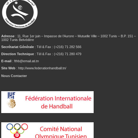
Adresse
: 11, Rue 1er juin – Impasse de l’Aurore – Mutuelle Ville – 1002 Tunis – B.P. 151 –
1002 Tunis Belvédère
Secrétariat Générale
: Tél & Fax : (+216) 71 282 566
Direction Technique
: Tél & Fax : (+216) 71 280 479
E-mail
: fthb@email.ati.tn
Site Web
: http://www.federationhandball.tn/
Nous Contacter