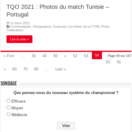
TQO 2021 : Photos du match Tunisie –
Portugal
12 mars 2021
Communiqués
,
Désignations
,
Featured
,
Les News de la FTHB
,
Photo
,
Publications
Lire la suite »
54
« First
...
30
40
50
«
52
53
Page 54 sur 157
55
56
»
60
70
80
...
Last »
Sondage
Que pensez-vous du nouveau système du championnat ?
Efficace
Moyen
Médiocre