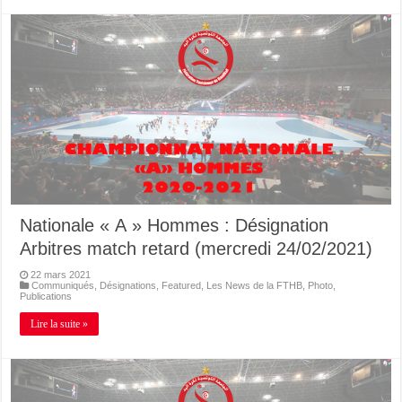
Nationale « A » Hommes : Désignation
Arbitres match retard (mercredi 24/02/2021)
22 mars 2021
Communiqués
,
Désignations
,
Featured
,
Les News de la FTHB
,
Photo
,
Publications
Lire la suite »