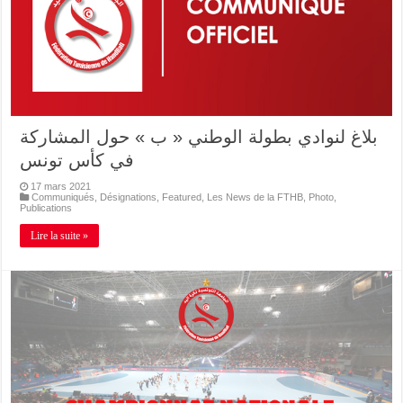
بلاغ لنوادي بطولة الوطني « ب » حول المشاركة
في كأس تونس
17 mars 2021
Communiqués
,
Désignations
,
Featured
,
Les News de la FTHB
,
Photo
,
Publications
Lire la suite »