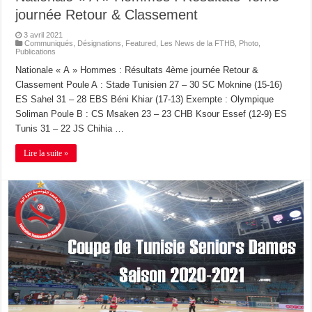
journée Retour & Classement
3 avril 2021
Communiqués
,
Désignations
,
Featured
,
Les News de la FTHB
,
Photo
,
Publications
Nationale « A » Hommes : Résultats 4ème journée Retour &
Classement Poule A : Stade Tunisien 27 – 30 SC Moknine (15-16)
ES Sahel 31 – 28 EBS Béni Khiar (17-13) Exempte : Olympique
Soliman Poule B : CS Msaken 23 – 23 CHB Ksour Essef (12-9) ES
Tunis 31 – 22 JS Chihia …
Lire la suite »