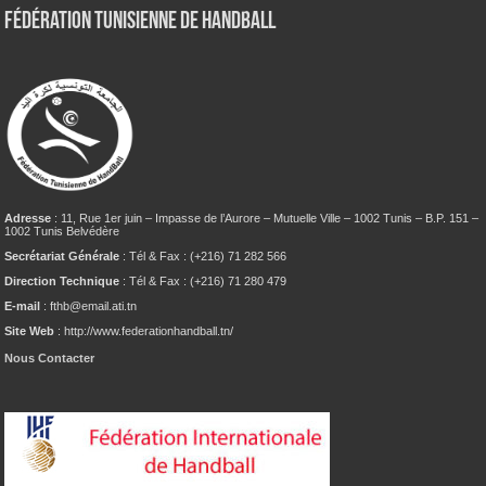
Fédération tunisienne de Handball
Adresse
: 11, Rue 1er juin – Impasse de l’Aurore – Mutuelle Ville – 1002 Tunis – B.P. 151 –
1002 Tunis Belvédère
Secrétariat Générale
: Tél & Fax : (+216) 71 282 566
Direction Technique
: Tél & Fax : (+216) 71 280 479
E-mail
: fthb@email.ati.tn
Site Web
: http://www.federationhandball.tn/
Nous Contacter