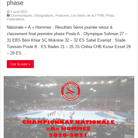
phase
7 avril 2021
Communiqués
,
Désignations
,
Featured
,
Les News de la FTHB
,
Photo
,
Publications
Nationale « A » Hommes : Résultats 5ème journée retour &
classement final première phase Poule A : Olympique Soliman 27 –
31 EBS Béni Khiar SC Moknine 32 – 32 ES Sahel Exempt : Stade
Tunisien Poule B : ES Rades 21 – 25 JS Chihia CHB Ksour Essef 29
– 29 ES …
Lire la suite »