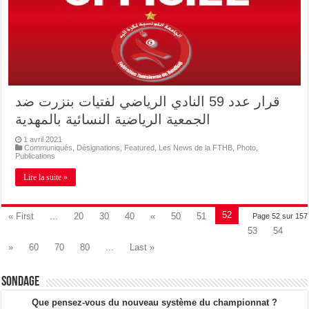
قرار عدد 59 النادي الرياضي لفتيات بنزرت ضد
1 avril 2021
Communiqués
,
Désignations
,
Featured
,
Les News de la FTHB
,
Photo
,
Publications
Lire la suite »
52
« First
...
20
30
40
«
50
51
Page 52 sur 157
53
54
»
60
70
80
...
Last »
Sondage
Que pensez-vous du nouveau système du championnat ?