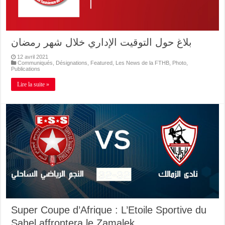
بلاغ حول التوقيت الإداري خلال شهر رمضان
12 avril 2021
Communiqués
,
Désignations
,
Featured
,
Les News de la FTHB
,
Photo
,
Publications
Lire la suite »
Super Coupe d’Afrique : L’Etoile Sportive du
Sahel affrontera le Zamalek