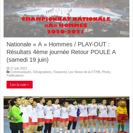
Nationale « A » Hommes / PLAY-OUT :
Résultats 4ème journée Retour POULE A
(samedi 19 juin)
17 juin 2021
Communiqués
,
Désignations
,
Featured
,
Les News de la FTHB
,
Photo
,
Publications
Lire la suite »