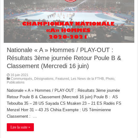
Nationale « A » Hommes / PLAY-OUT :
Résultats 3ème journée Retour Poule B &
Classement (Mercredi 16 juin)
16 juin 2021
Communiqués
,
Désignations
,
Featured
,
Les News de la FTHB
,
Photo
,
Publications
Nationale « A » Hommes / PLAY-OUT : Résultats 3ème journée
Retour Poule B & Classement (Mercredi 16 juin) Poule B : AS
Teboulba 35 – 28 US Sayada CS Msaken 23 – 21 ES Radés FS
Menzel Horr 31 – 43 JS Chihia Exempte : US Témimienne
Classement : …
Lire la suite »