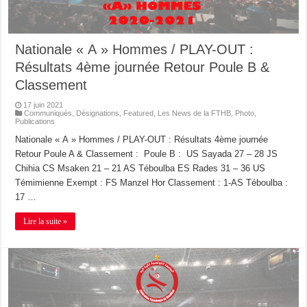
Nationale « A » Hommes / PLAY-OUT :
Résultats 4ème journée Retour Poule B &
Classement
17 juin 2021
Communiqués
,
Désignations
,
Featured
,
Les News de la FTHB
,
Photo
,
Publications
Nationale « A » Hommes / PLAY-OUT : Résultats 4ème journée
Retour Poule A & Classement : Poule B : US Sayada 27 – 28 JS
Chihia CS Msaken 21 – 21 AS Téboulba ES Rades 31 – 36 US
Témimienne Exempt : FS Manzel Hor Classement : 1-AS Téboulba :
17 …
Lire la suite »