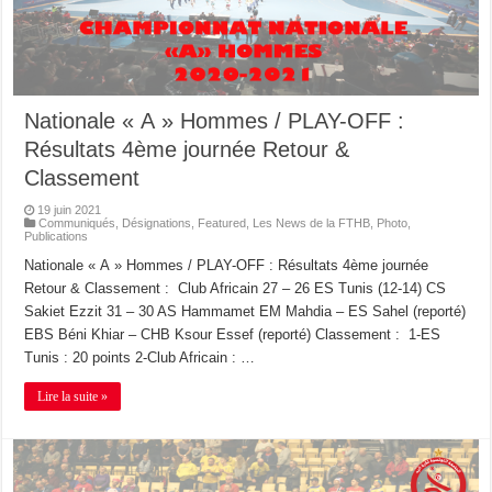
Nationale « A » Hommes / PLAY-OFF :
Résultats 4ème journée Retour &
Classement
19 juin 2021
Communiqués
,
Désignations
,
Featured
,
Les News de la FTHB
,
Photo
,
Publications
Nationale « A » Hommes / PLAY-OFF : Résultats 4ème journée
Retour & Classement : Club Africain 27 – 26 ES Tunis (12-14) CS
Sakiet Ezzit 31 – 30 AS Hammamet EM Mahdia – ES Sahel (reporté)
EBS Béni Khiar – CHB Ksour Essef (reporté) Classement : 1-ES
Tunis : 20 points 2-Club Africain : …
Lire la suite »