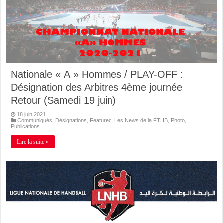
Nationale « A » Hommes / PLAY-OFF :
Désignation des Arbitres 4ème journée
Retour (Samedi 19 juin)
18 juin 2021
Communiqués
,
Désignations
,
Featured
,
Les News de la FTHB
,
Photo
,
Publications
Lire la suite »