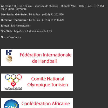
Adresse
: 11, Rue 1er juin – Impasse de l’Aurore – Mutuelle Ville – 1002 Tunis – B.P. 151 –
1002 Tunis Belvédère
Secrétariat Générale
: Tél & Fax : (+216) 71 282 566
Direction Technique
: Tél & Fax : (+216) 71 280 479
E-mail
: fthb@email.ati.tn
Site Web
: http://www.federationhandball.tn/
Nous Contacter