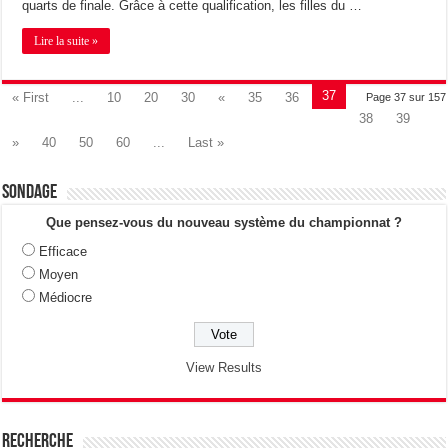
quarts de finale. Grâce à cette qualification, les filles du …
Lire la suite »
37
« First
...
10
20
30
«
35
36
Page 37 sur 157
38
39
»
40
50
60
...
Last »
Sondage
Que pensez-vous du nouveau système du championnat ?
Efficace
Moyen
Médiocre
View Results
Recherche