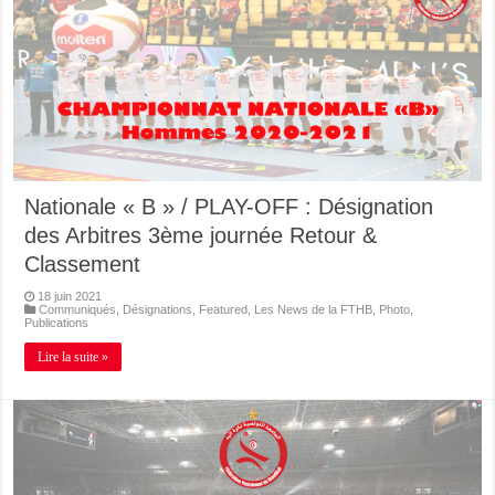
Nationale « B » / PLAY-OFF : Désignation
des Arbitres 3ème journée Retour &
Classement
18 juin 2021
Communiqués
,
Désignations
,
Featured
,
Les News de la FTHB
,
Photo
,
Publications
Lire la suite »