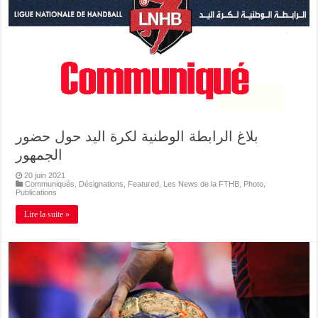
بلاغ الرابطة الوطنية لكرة اليد حول حضور
الجمهور
20 juin 2021
Communiqués
,
Désignations
,
Featured
,
Les News de la FTHB
,
Photo
,
Publications
Lire la suite »