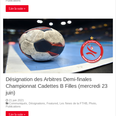
Publications
Lire la suite »
Désignation des Arbitres Demi-finales
Championnat Cadettes B Filles (mercredi 23
juin)
21 juin 2021
Communiqués
,
Désignations
,
Featured
,
Les News de la FTHB
,
Photo
,
Publications
Lire la suite »