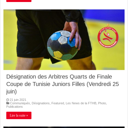
Désignation des Arbitres Quarts de Finale
Coupe de Tunisie Juniors Filles (Vendredi 25
juin)
21 juin 2021
Communiqués
,
Désignations
,
Featured
,
Les News de la FTHB
,
Photo
,
Publications
Lire la suite »