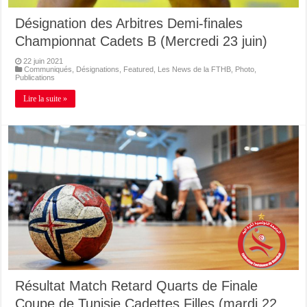
Désignation des Arbitres Demi-finales
Championnat Cadets B (Mercredi 23 juin)
22 juin 2021
Communiqués
,
Désignations
,
Featured
,
Les News de la FTHB
,
Photo
,
Publications
Lire la suite »
Résultat Match Retard Quarts de Finale
Coupe de Tunisie Cadettes Filles (mardi 22