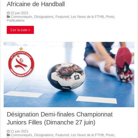
Africaine de Handball
22 juin 2021
Communiqués
,
Désignations
,
Featured
,
Les News de la FTHB
,
Photo
,
Publications
Lire la suite »
Désignation Demi-finales Championnat
Juniors Filles (Dimanche 27 juin)
21 juin 2021
Communiqués
,
Désignations
,
Featured
,
Les News de la FTHB
,
Photo
,