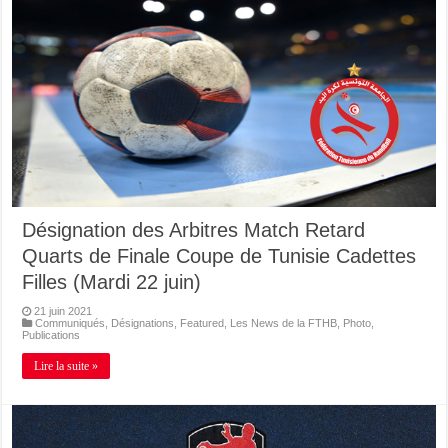
Désignation des Arbitres Match Retard
Quarts de Finale Coupe de Tunisie Cadettes
Filles (Mardi 22 juin)
21 juin 2021
Communiqués
,
Désignations
,
Featured
,
Les News de la FTHB
,
Photo
,
Publications
Lire la suite »