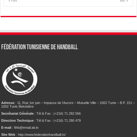
« Fév
Avr »
Fédération tunisienne de Handball
Adresse
: 11, Rue 1er juin – Impasse de l’Aurore – Mutuelle Ville – 1002 Tunis – B.P. 151 –
1002 Tunis Belvédère
Secrétariat Générale
: Tél & Fax : (+216) 71 282 566
Direction Technique
: Tél & Fax : (+216) 71 280 479
E-mail
: fthb@email.ati.tn
Site Web
: http://www.federationhandball.tn/