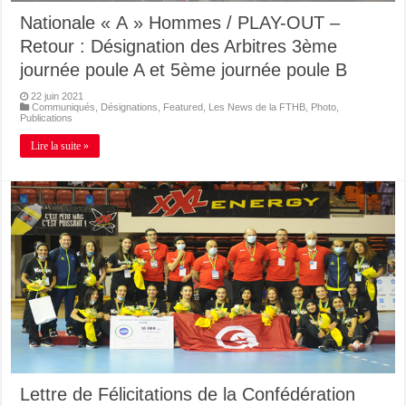
Nationale « A » Hommes / PLAY-OUT –
Retour : Désignation des Arbitres 3ème
journée poule A et 5ème journée poule B
22 juin 2021
Communiqués
,
Désignations
,
Featured
,
Les News de la FTHB
,
Photo
,
Publications
Lire la suite »
Lettre de Félicitations de la Confédération