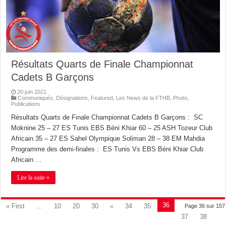
Résultats Quarts de Finale Championnat
Cadets B Garçons
20 juin 2021
Communiqués
,
Désignations
,
Featured
,
Les News de la FTHB
,
Photo
,
Publications
Résultats Quarts de Finale Championnat Cadets B Garçons : SC
Moknine 25 – 27 ES Tunis EBS Béni Khiar 60 – 25 ASH Tozeur Club
Africain 35 – 27 ES Sahel Olympique Soliman 28 – 38 EM Mahdia
Programme des demi-finales : ES Tunis Vs EBS Béni Khiar Club
Africain …
Lire la suite »
36
« First
...
10
20
30
«
34
35
Page 36 sur 157
37
38