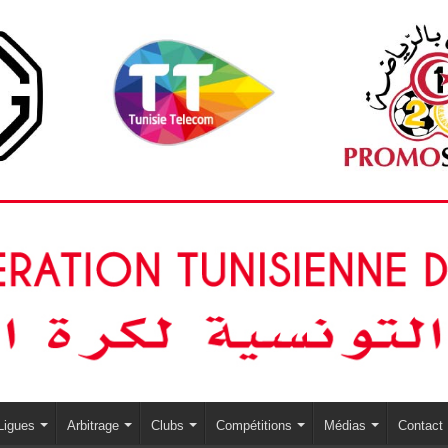
Ligues
Arbitrage
Clubs
Compétitions
Médias
Contact