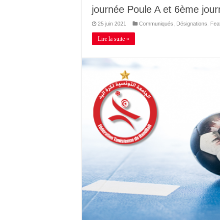
journée Poule A et 6ème jour
25 juin 2021
Communiqués
,
Désignations
,
Fea
Lire la suite »