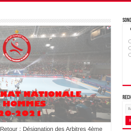
Son
Rec
Retour : Désignation des Arbitres 4ème