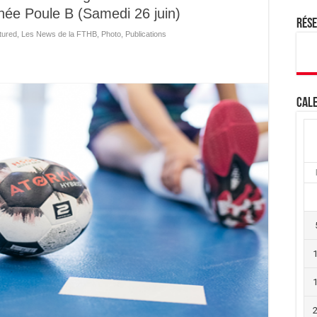
née Poule B (Samedi 26 juin)
Rés
tured
,
Les News de la FTHB
,
Photo
,
Publications
Cale