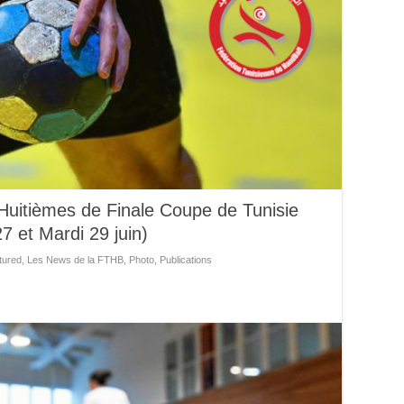
Huitièmes de Finale Coupe de Tunisie
 et Mardi 29 juin)
tured
,
Les News de la FTHB
,
Photo
,
Publications