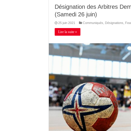
Désignation des Arbitres De
(Samedi 26 juin)
25 juin 2021
Communiqués
,
Désignations
,
Fea
Lire la suite »