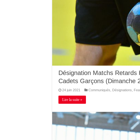
Désignation Matchs Retards 
Cadets Garçons (Dimanche 27
24 juin 2021
Communiqués
,
Désignations
,
Fea
Lire la suite »