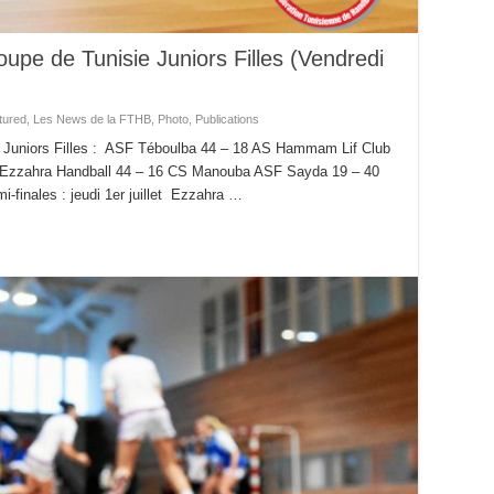
upe de Tunisie Juniors Filles (Vendredi
tured
,
Les News de la FTHB
,
Photo
,
Publications
e Juniors Filles : ASF Téboulba 44 – 18 AS Hammam Lif Club
he) Ezzahra Handball 44 – 16 CS Manouba ASF Sayda 19 – 40
finales : jeudi 1er juillet Ezzahra …