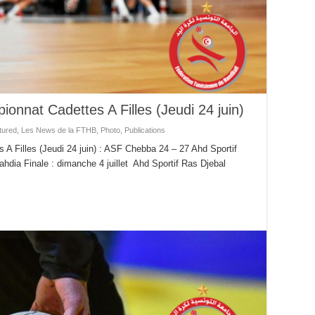
onnat Cadettes A Filles (Jeudi 24 juin)
tured
,
Les News de la FTHB
,
Photo
,
Publications
A Filles (Jeudi 24 juin) : ASF Chebba 24 – 27 Ahd Sportif
dia Finale : dimanche 4 juillet Ahd Sportif Ras Djebal