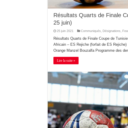
Résultats Quarts de Finale Co
25 juin)
25 juin 2021
Communiqués
,
Désignations
,
Fea
Résultats Quarts de Finale Coupe de Tunisi
Africain – ES Rejiche (forfait de ES Rejic
Orange Manzel Bouzalfa Programme des demi-
Lire la suite »