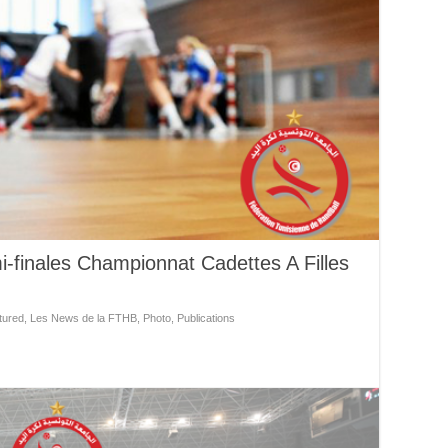
i-finales Championnat Cadettes A Filles
tured
,
Les News de la FTHB
,
Photo
,
Publications