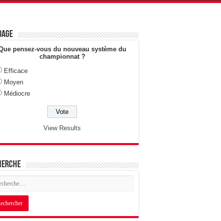
dage
Que pensez-vous du nouveau système du
championnat ?
Efficace
Moyen
Médiocre
View Results
herche