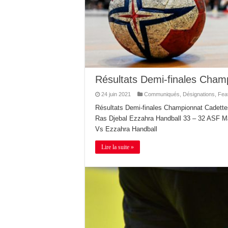
Résultats Demi-finales Champi
24 juin 2021
Communiqués
,
Désignations
,
Fea
Résultats Demi-finales Championnat Cadettes 
Ras Djebal Ezzahra Handball 33 – 32 ASF Mah
Vs Ezzahra Handball
Lire la suite »