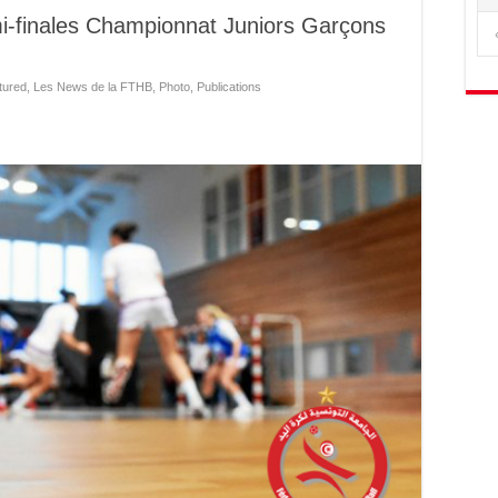
mi-finales Championnat Juniors Garçons
tured
,
Les News de la FTHB
,
Photo
,
Publications