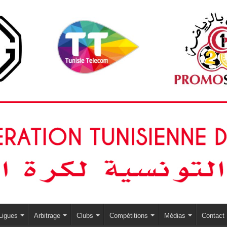
Ligues
Arbitrage
Clubs
Compétitions
Médias
Contact