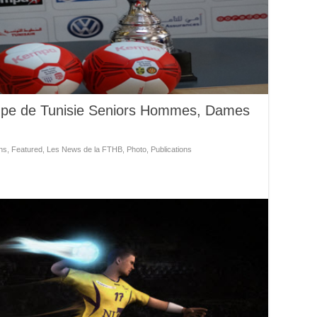
oupe de Tunisie Seniors Hommes, Dames
ns
,
Featured
,
Les News de la FTHB
,
Photo
,
Publications