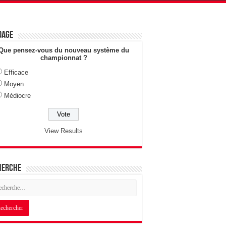
dage
Que pensez-vous du nouveau système du
championnat ?
Efficace
Moyen
Médiocre
View Results
herche