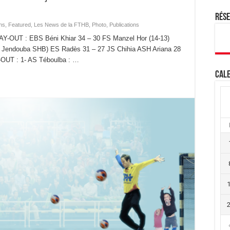
Rés
ns
,
Featured
,
Les News de la FTHB
,
Photo
,
Publications
PLAY-OUT : EBS Béni Khiar 34 – 30 FS Manzel Hor (14-13)
e Jendouba SHB) ES Radès 31 – 27 JS Chihia ASH Ariana 28
-OUT : 1- AS Téboulba : …
Cale