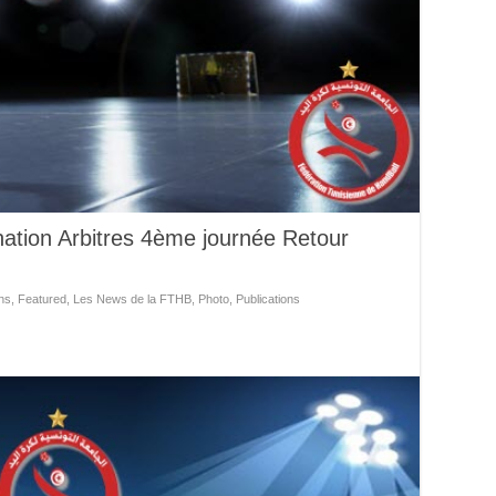
ation Arbitres 4ème journée Retour
ns
,
Featured
,
Les News de la FTHB
,
Photo
,
Publications