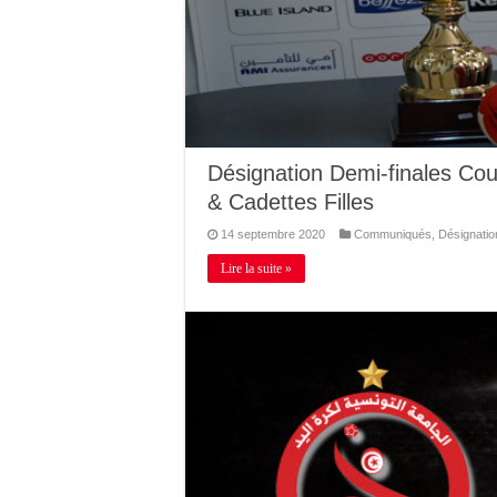
Désignation Demi-finales C
& Cadettes Filles
14 septembre 2020
Communiqués
,
Désignatio
Lire la suite »