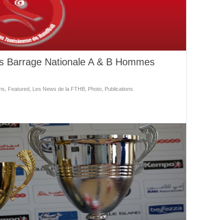
hs Barrage Nationale A & B Hommes
ns
,
Featured
,
Les News de la FTHB
,
Photo
,
Publications