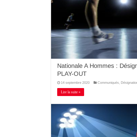
Nationale A Hommes : Désign
PLAY-OUT
14 septembre 2020
Communiqués
,
Désignatio
Lire la suite »