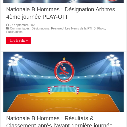
Nationale B Hommes : Désignation Arbitres
4ème journée PLAY-OFF
27 septembre 2020
Communiqués
,
Désignations
,
Featured
,
Les News de la FTHB
,
Photo
,
Publications
Lire la suite »
Nationale B Hommes : Résultats &
Classement après l’avant dernière journée