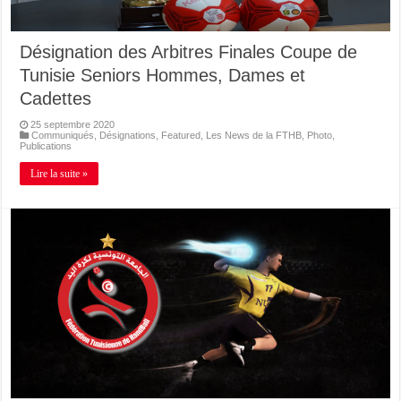
Désignation des Arbitres Finales Coupe de
Tunisie Seniors Hommes, Dames et
Cadettes
25 septembre 2020
Communiqués
,
Désignations
,
Featured
,
Les News de la FTHB
,
Photo
,
Publications
Lire la suite »