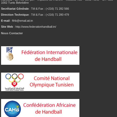
1002 Tunis Belvédère
Secrétariat Générale
: Tél & Fax : (+216) 71 282 566
Direction Technique
: Tél & Fax : (+216) 71 280 479
E-mail
: fthb@email.ati.tn
Site Web
: http://www.federationhandball.tn/
Nous Contacter