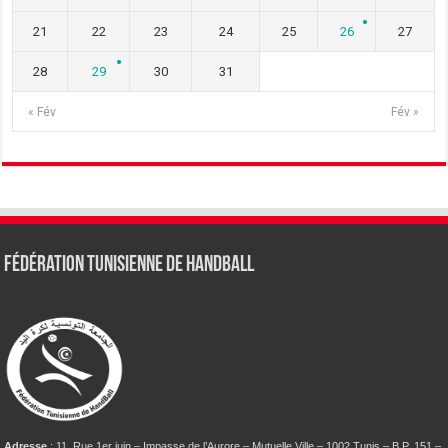
21
22
23
24
25
26
27
28
29
30
31
« Fév
Fév »
Fédération tunisienne de Handball
Adresse
: 11, Rue 1er juin – Impasse de l’Aurore – Mutuelle Ville – 1002 Tunis – B.P. 151 –