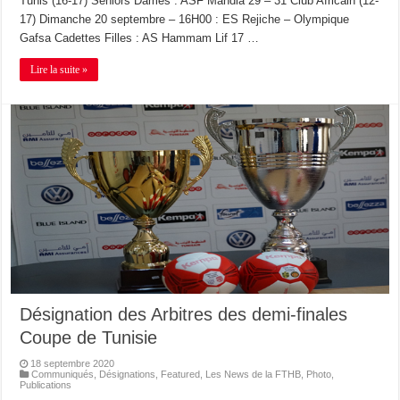
Tunis (16-17) Seniors Dames : ASF Mahdia 29 – 31 Club Africain (12-
17) Dimanche 20 septembre – 16H00 : ES Rejiche – Olympique
Gafsa Cadettes Filles : AS Hammam Lif 17 …
Lire la suite »
Désignation des Arbitres des demi-finales
Coupe de Tunisie
18 septembre 2020
Communiqués
,
Désignations
,
Featured
,
Les News de la FTHB
,
Photo
,
Publications