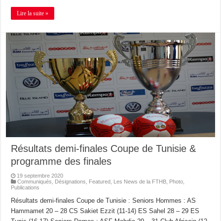
Lire la suite »
Résultats demi-finales Coupe de Tunisie &
programme des finales
19 septembre 2020
Communiqués
,
Désignations
,
Featured
,
Les News de la FTHB
,
Photo
,
Publications
Résultats demi-finales Coupe de Tunisie : Seniors Hommes : AS
Hammamet 20 – 28 CS Sakiet Ezzit (11-14) ES Sahel 28 – 29 ES