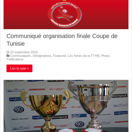
Communiqué organisation finale Coupe de
Tunisie
25 septembre 2020
Communiqués
,
Désignations
,
Featured
,
Les News de la FTHB
,
Photo
,
Publications
Lire la suite »