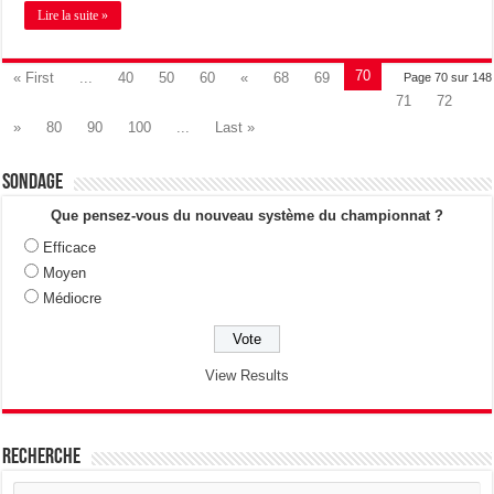
Lire la suite »
70
« First
...
40
50
60
«
68
69
Page 70 sur 148
71
72
»
80
90
100
...
Last »
Sondage
Que pensez-vous du nouveau système du championnat ?
Efficace
Moyen
Médiocre
View Results
Recherche