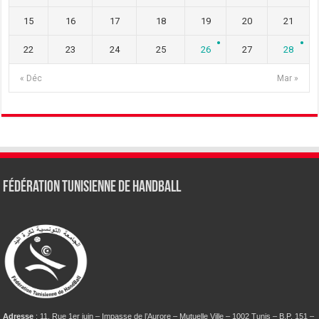
15
16
17
18
19
20
21
22
23
24
25
26
27
28
« Déc
Mar »
Fédération tunisienne de Handball
Adresse
: 11, Rue 1er juin – Impasse de l’Aurore – Mutuelle Ville – 1002 Tunis – B.P. 151 –