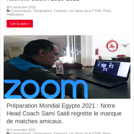
5 novembre 2020
Communiqués
,
Désignations
,
Featured
,
Les News de la FTHB
,
Photo
,
Publications
Lire la suite »
Préparation Mondial Egypte 2021 : Notre
Head Coach Sami Saidi regrette le manque
de matches amicaux.
4 novembre 2020
Communiqués
,
Désignations
,
Featured
,
Les News de la FTHB
,
Photo
,