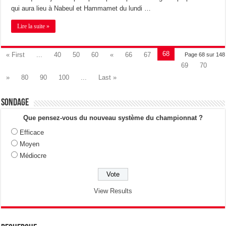
qui aura lieu à Nabeul et Hammamet du lundi …
Lire la suite »
68
« First
...
40
50
60
«
66
67
Page 68 sur 148
69
70
»
80
90
100
...
Last »
Sondage
Que pensez-vous du nouveau système du championnat ?
Efficace
Moyen
Médiocre
View Results