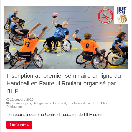
Inscription au premier séminaire en ligne du
Handball en Fauteuil Roulant organisé par
l’IHF
12 octobre 2020
Communiqués
,
Désignations
,
Featured
,
Les News de la FTHB
,
Photo
,
Publications
Lien pour s’inscrire au Centre d’Education de l’IHF ouvrir
Lire la suite »