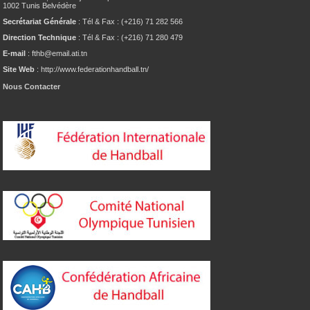
1002 Tunis Belvédère
Secrétariat Générale
: Tél & Fax : (+216) 71 282 566
Direction Technique
: Tél & Fax : (+216) 71 280 479
E-mail
: fthb@email.ati.tn
Site Web
: http://www.federationhandball.tn/
Nous Contacter