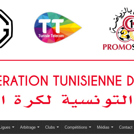
Ligues
Arbitrage
Clubs
Compétitions
Médias
Contact