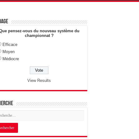
dage
Que pensez-vous du nouveau système du
championnat ?
Efficace
Moyen
Médiocre
View Results
herche