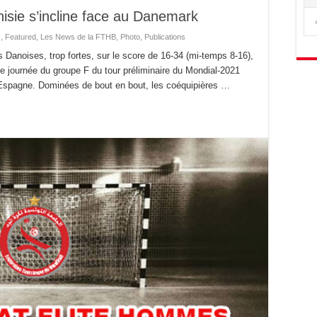
isie s’incline face au Danemark
s
,
Featured
,
Les News de la FTHB
,
Photo
,
Publications
 Danoises, trop fortes, sur le score de 16-34 (mi-temps 8-16),
re journée du groupe F du tour préliminaire du Mondial-2021
n Espagne. Dominées de bout en bout, les coéquipières …