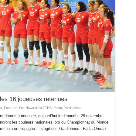
des 16 joueuses retenues
ns
,
Featured
,
Les News de la FTHB
,
Photo
,
Publications
niors dames a annoncé, aujourd’hui le dimanche 28 novembre
éfendront les couleurs nationales lors du Championnat du Monde
chain en Espagne. Il s’agit de : Gardiennes : Fadia Omrani