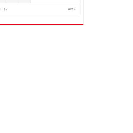
« Fév
Avr »