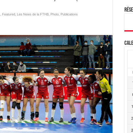
Rés
s
,
Featured
,
Les News de la FTHB
,
Photo
,
Publications
Cale