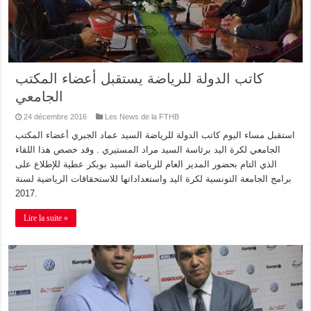
كاتب الدولة للرياضة يستقبل أعضاء المكتب
الجامعي
24 décembre 2016
Les News de la FTHB
استقبل مساء اليوم كاتب الدولة للرياضة السيد عماد الجبري أعضاء المكتب
الجامعي لكرة اليد برئاسة السيد مراد المستيري . وقد خصص هذا اللقاء
الذي التام بحضور المدير العام للرياضة السيد بوبكر عطية للإطلاع على
برامج الجامعة التونسية لكرة اليد واستعداداتها للاستحقاقات الرياضية لسنة
2017.
Lire la suite »