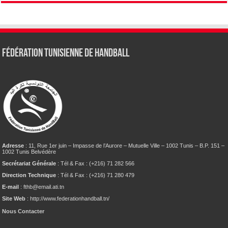
Fédération tunisienne de Handball
Adresse
: 11, Rue 1er juin – Impasse de l’Aurore – Mutuelle Ville – 1002 Tunis – B.P. 151 –
1002 Tunis Belvédère
Secrétariat Générale
: Tél & Fax : (+216) 71 282 566
Direction Technique
: Tél & Fax : (+216) 71 280 479
E-mail
: fthb@email.ati.tn
Site Web
: http://www.federationhandball.tn/
Nous Contacter