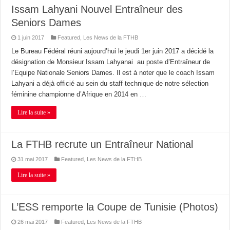
Issam Lahyani Nouvel Entraîneur des
Seniors Dames
1 juin 2017
Featured
,
Les News de la FTHB
Le Bureau Fédéral réuni aujourd’hui le jeudi 1er juin 2017 a décidé la
désignation de Monsieur Issam Lahyanai au poste d’Entraîneur de
l’Equipe Nationale Seniors Dames. Il est à noter que le coach Issam
Lahyani a déjà officié au sein du staff technique de notre sélection
féminine championne d’Afrique en 2014 en …
Lire la suite »
La FTHB recrute un Entraîneur National
31 mai 2017
Featured
,
Les News de la FTHB
Lire la suite »
L’ESS remporte la Coupe de Tunisie (Photos)
26 mai 2017
Featured
,
Les News de la FTHB