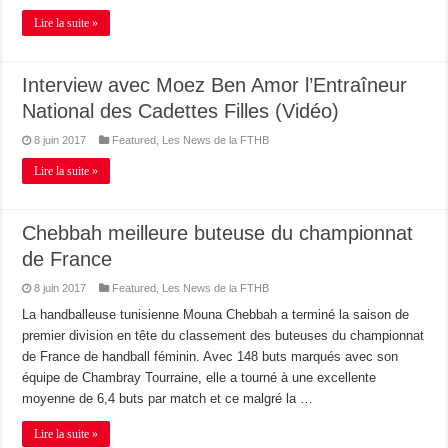
Lire la suite »
Interview avec Moez Ben Amor l’Entraîneur
National des Cadettes Filles (Vidéo)
8 juin 2017
Featured
,
Les News de la FTHB
Lire la suite »
Chebbah meilleure buteuse du championnat
de France
8 juin 2017
Featured
,
Les News de la FTHB
La handballeuse tunisienne Mouna Chebbah a terminé la saison de
premier division en tête du classement des buteuses du championnat
de France de handball féminin. Avec 148 buts marqués avec son
équipe de Chambray Tourraine, elle a tourné à une excellente
moyenne de 6,4 buts par match et ce malgré la …
Lire la suite »