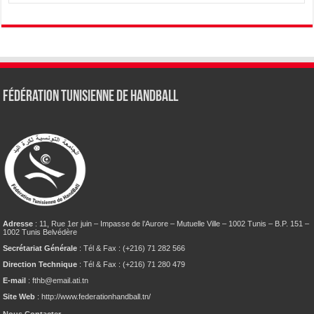
Fédération tunisienne de Handball
Adresse
: 11, Rue 1er juin – Impasse de l’Aurore – Mutuelle Ville – 1002 Tunis – B.P. 151 –
1002 Tunis Belvédère
Secrétariat Générale
: Tél & Fax : (+216) 71 282 566
Direction Technique
: Tél & Fax : (+216) 71 280 479
E-mail
: fthb@email.ati.tn
Site Web
: http://www.federationhandball.tn/
Nous Contacter