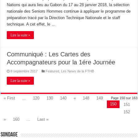
Nations qui aura lieu au Gabon du 17 au 28 janvier 2018, la sélection
nationale des Seniors Hommes continue à appliquer le programme de
préparation tracé par la Direction Technique Nationale et le staff
technique. A cet effet, le …
Lire la suite »
Communiqué : Les Cartes des
Accompagnateurs pour la 1ére Journée
8 septembre 2017
Featured
,
Les News de la FTHB
Lire la suite »
« First
...
120
130
140
«
148
149
Page 150 sur 163
150
151
152
»
160
...
Last »
Sondage