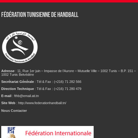
Fédération tunisienne de Handball
Adresse
: 11, Rue 1er juin – Impasse de l’Aurore – Mutuelle Ville – 1002 Tunis – B.P. 151 –
1002 Tunis Belvédère
Secrétariat Générale
: Tél & Fax : (+216) 71 282 566
Direction Technique
: Tél & Fax : (+216) 71 280 479
E-mail
: fthb@email.ati.tn
Site Web
: http://www.federationhandball.tn/
Nous Contacter