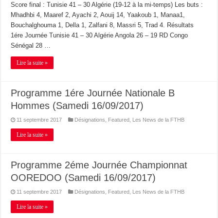
Score final : Tunisie 41 – 30 Algérie (19-12 à la mi-temps) Les buts :
Mhadhbi 4, Maaref 2, Ayachi 2, Aouij 14, Yaakoub 1, Manaa1,
Bouchalghouma 1, Della 1, Zalfani 8, Massri 5, Trad 4. Résultats
1ére Journée Tunisie 41 – 30 Algérie Angola 26 – 19 RD Congo
Sénégal 28 …
Lire la suite »
Programme 1ére Journée Nationale B
Hommes (Samedi 16/09/2017)
11 septembre 2017
Désignations
,
Featured
,
Les News de la FTHB
Lire la suite »
Programme 2éme Journée Championnat
OOREDOO (Samedi 16/09/2017)
11 septembre 2017
Désignations
,
Featured
,
Les News de la FTHB
Lire la suite »