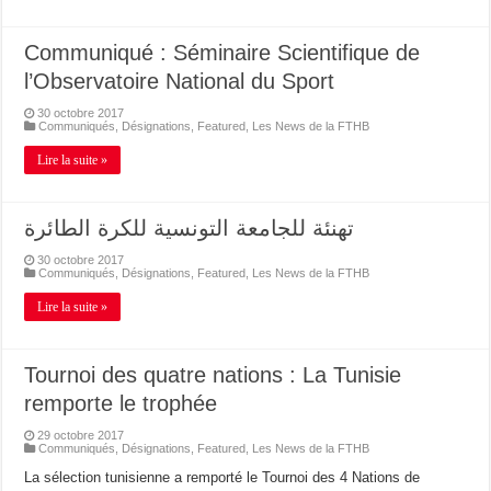
Communiqué : Séminaire Scientifique de
l’Observatoire National du Sport
30 octobre 2017
Communiqués
,
Désignations
,
Featured
,
Les News de la FTHB
Lire la suite »
تهنئة للجامعة التونسية للكرة الطائرة
30 octobre 2017
Communiqués
,
Désignations
,
Featured
,
Les News de la FTHB
Lire la suite »
Tournoi des quatre nations : La Tunisie
remporte le trophée
29 octobre 2017
Communiqués
,
Désignations
,
Featured
,
Les News de la FTHB
La sélection tunisienne a remporté le Tournoi des 4 Nations de