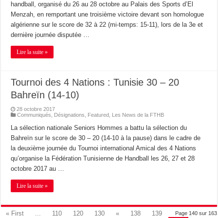
handball, organisé du 26 au 28 octobre au Palais des Sports d’El
Menzah, en remportant une troisième victoire devant son homologue
algérienne sur le score de 32 à 22 (mi-temps: 15-11), lors de la 3e et
dernière journée disputée …
Lire la suite »
Tournoi des 4 Nations : Tunisie 30 – 20
Bahreïn (14-10)
28 octobre 2017
Communiqués
,
Désignations
,
Featured
,
Les News de la FTHB
La sélection nationale Seniors Hommes a battu la sélection du
Bahreïn sur le score de 30 – 20 (14-10 à la pause) dans le cadre de
la deuxième journée du Tournoi international Amical des 4 Nations
qu’organise la Fédération Tunisienne de Handball les 26, 27 et 28
octobre 2017 au …
Lire la suite »
« First
...
110
120
130
«
138
139
Page 140 sur 163