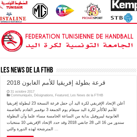
Les News de la FTHB
قرعة بطولة إفريقيا للأمم الغابون 2018
31 octobre 2017
Communiqués
,
Désignations
,
Featured
,
Les News de la FTHB
أعلن الإتحاد الإفريقي لكرة اليد أن حفل قرعة النسخة 23 لبطولة إفريقيا
للأمم للأكأبر لكرة اليد سيقام يوم الجمعة 3 نوفمبر القادم بالعاصمة
الغابونية ليبروفيل بداية من الساعة الخامسة مساء علما وأن البطولة
ستدور من 16 الى 28 جانفي 2018 وقد حدد الإتحاد الإفريقي 10 منتخبات
المترشحة لهذه الدورة والتي …