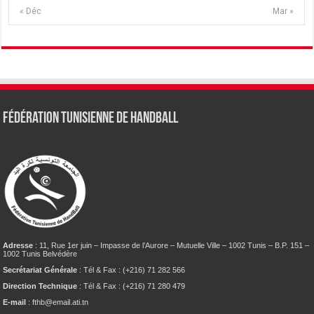
« Déc
Mar »
Fédération tunisienne de Handball
Adresse
: 11, Rue 1er juin – Impasse de l’Aurore – Mutuelle Ville – 1002 Tunis – B.P. 151 –
1002 Tunis Belvédère
Secrétariat Générale
: Tél & Fax : (+216) 71 282 566
Direction Technique
: Tél & Fax : (+216) 71 280 479
E-mail
: fthb@email.ati.tn