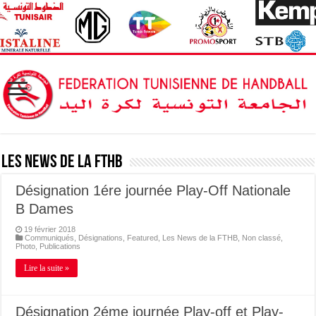
Les News de la FTHB
Désignation 1ére journée Play-Off Nationale
B Dames
19 février 2018
Communiqués
,
Désignations
,
Featured
,
Les News de la FTHB
,
Non classé
,
Photo
,
Publications
Lire la suite »
Désignation 2éme journée Play-off et Play-