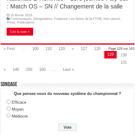
: Match OS – SN // Changement de la salle
16 février 2018
Communiqués
,
Désignations
,
Featured
,
Les News de la FTHB
,
Non classé
,
Photo
,
Publications
Lire la suite »
« First
...
100
110
120
«
127
128
Page 129 sur 163
129
130
131
»
140
150
160
...
Last »
Sondage
Que pensez-vous du nouveau système du championnat ?
Efficace
Moyen
Médiocre