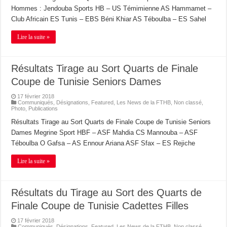
Hommes : Jendouba Sports HB – US Témimienne AS Hammamet –
Club Africain ES Tunis – EBS Béni Khiar AS Téboulba – ES Sahel
Lire la suite »
Résultats Tirage au Sort Quarts de Finale
Coupe de Tunisie Seniors Dames
17 février 2018
Communiqués
,
Désignations
,
Featured
,
Les News de la FTHB
,
Non classé
,
Photo
,
Publications
Résultats Tirage au Sort Quarts de Finale Coupe de Tunisie Seniors
Dames Megrine Sport HBF – ASF Mahdia CS Mannouba – ASF
Téboulba O Gafsa – AS Ennour Ariana ASF Sfax – ES Rejiche
Lire la suite »
Résultats du Tirage au Sort des Quarts de
Finale Coupe de Tunisie Cadettes Filles
17 février 2018
Communiqués
,
Désignations
,
Featured
,
Les News de la FTHB
,
Non classé
,