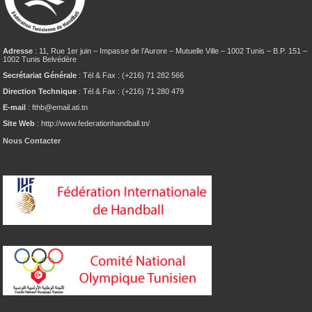
Adresse
: 11, Rue 1er juin – Impasse de l’Aurore – Mutuelle Ville – 1002 Tunis – B.P. 151 –
1002 Tunis Belvédère
Secrétariat Générale
: Tél & Fax : (+216) 71 282 566
Direction Technique
: Tél & Fax : (+216) 71 280 479
E-mail
: fthb@email.ati.tn
Site Web
: http://www.federationhandball.tn/
Nous Contacter