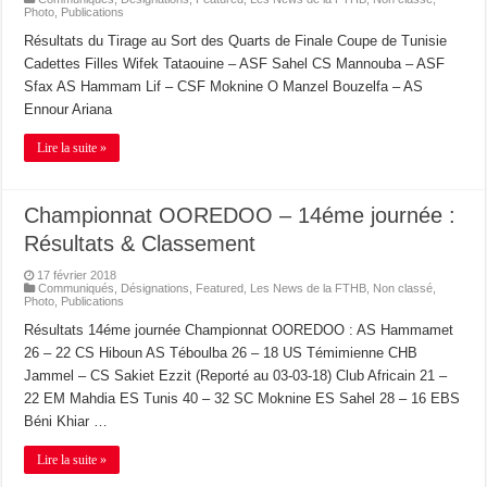
Photo
,
Publications
Résultats du Tirage au Sort des Quarts de Finale Coupe de Tunisie
Cadettes Filles Wifek Tataouine – ASF Sahel CS Mannouba – ASF
Sfax AS Hammam Lif – CSF Moknine O Manzel Bouzelfa – AS
Ennour Ariana
Lire la suite »
Championnat OOREDOO – 14éme journée :
Résultats & Classement
17 février 2018
Communiqués
,
Désignations
,
Featured
,
Les News de la FTHB
,
Non classé
,
Photo
,
Publications
Résultats 14éme journée Championnat OOREDOO : AS Hammamet
26 – 22 CS Hiboun AS Téboulba 26 – 18 US Témimienne CHB
Jammel – CS Sakiet Ezzit (Reporté au 03-03-18) Club Africain 21 –
22 EM Mahdia ES Tunis 40 – 32 SC Moknine ES Sahel 28 – 16 EBS
Béni Khiar …
Lire la suite »