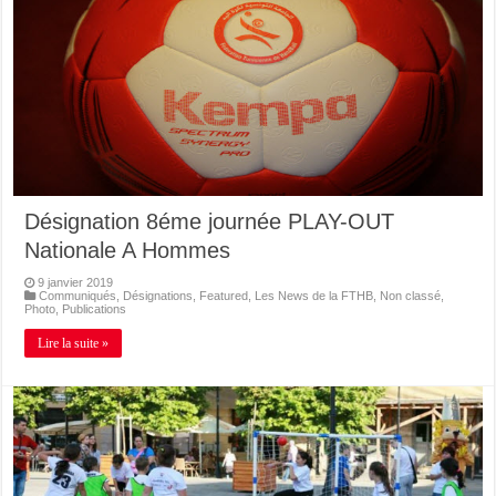
Désignation 8éme journée PLAY-OUT
Nationale A Hommes
9 janvier 2019
Communiqués
,
Désignations
,
Featured
,
Les News de la FTHB
,
Non classé
,
Photo
,
Publications
Lire la suite »