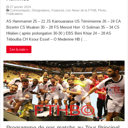
27 janvier 2019
Communiqués
,
Désignations
,
Featured
,
Les News de la FTHB
,
Photo
,
Publications
AS Hammamet 25 – 21 JS Kairouanaise US Témimienne 26 – 24 CA
Bizertin CS Msaken 30 – 28 FS Menzel Horr O Soliman 35 – 34 CS
Hilalien ( après prolongation 30-30 ) EBS Béni Khiar 24 – 28 AS
Téboulba CH Ksour Essef – O Medenine HB ( …
Lire la suite »
Programme de nos matchs au Tour Principal