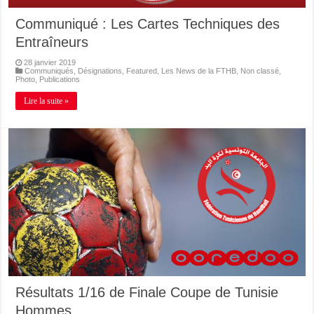
Communiqué : Les Cartes Techniques des
Entraîneurs
28 janvier 2019
Communiqués
,
Désignations
,
Featured
,
Les News de la FTHB
,
Non classé
,
Photo
,
Publications
Lire la suite »
Résultats 1/16 de Finale Coupe de Tunisie
Hommes