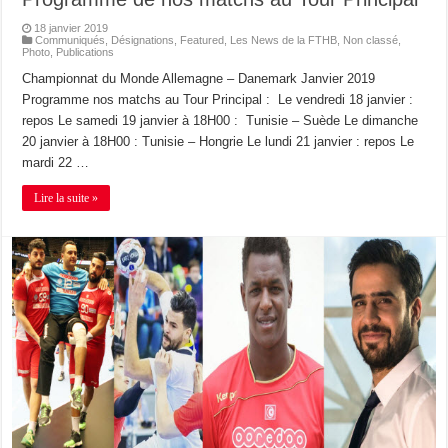
18 janvier 2019
Communiqués
,
Désignations
,
Featured
,
Les News de la FTHB
,
Non classé
,
Photo
,
Publications
Championnat du Monde Allemagne – Danemark Janvier 2019
Programme nos matchs au Tour Principal : Le vendredi 18 janvier :
repos Le samedi 19 janvier à 18H00 : Tunisie – Suède Le dimanche
20 janvier à 18H00 : Tunisie – Hongrie Le lundi 21 janvier : repos Le
mardi 22 …
Lire la suite »