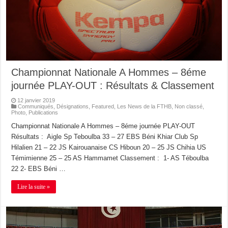
Championnat Nationale A Hommes – 8éme
journée PLAY-OUT : Résultats & Classement
12 janvier 2019
Communiqués
,
Désignations
,
Featured
,
Les News de la FTHB
,
Non classé
,
Photo
,
Publications
Championnat Nationale A Hommes – 8éme journée PLAY-OUT
Résultats : Aigle Sp Teboulba 33 – 27 EBS Béni Khiar Club Sp
Hilalien 21 – 22 JS Kairouanaise CS Hiboun 20 – 25 JS Chihia US
Témimienne 25 – 25 AS Hammamet Classement : 1- AS Téboulba
22 2- EBS Béni …
Lire la suite »