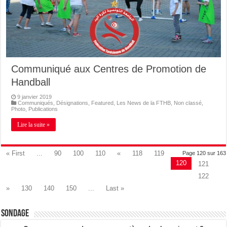
Communiqué aux Centres de Promotion de
Handball
9 janvier 2019
Communiqués
,
Désignations
,
Featured
,
Les News de la FTHB
,
Non classé
,
Photo
,
Publications
Lire la suite »
« First
...
90
100
110
«
118
119
Page 120 sur 163
120
121
122
»
130
140
150
...
Last »
Sondage