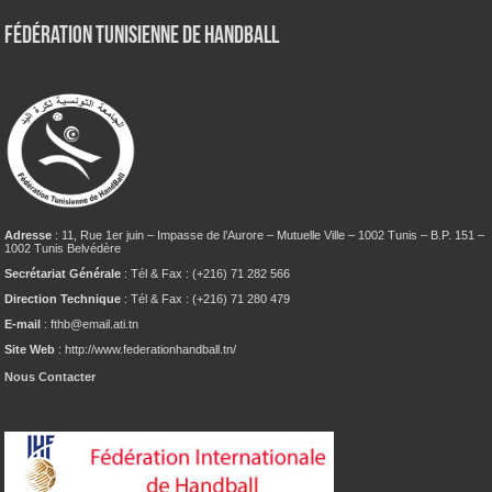
Fédération tunisienne de Handball
Adresse
: 11, Rue 1er juin – Impasse de l’Aurore – Mutuelle Ville – 1002 Tunis – B.P. 151 –
1002 Tunis Belvédère
Secrétariat Générale
: Tél & Fax : (+216) 71 282 566
Direction Technique
: Tél & Fax : (+216) 71 280 479
E-mail
: fthb@email.ati.tn
Site Web
: http://www.federationhandball.tn/
Nous Contacter