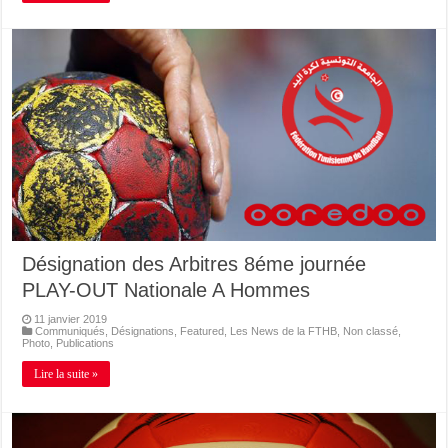
Désignation des Arbitres 8éme journée
PLAY-OUT Nationale A Hommes
11 janvier 2019
Communiqués
,
Désignations
,
Featured
,
Les News de la FTHB
,
Non classé
,
Photo
,
Publications
Lire la suite »