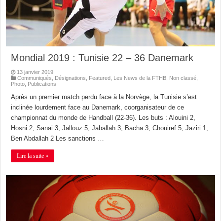
Mondial 2019 : Tunisie 22 – 36 Danemark
13 janvier 2019
Communiqués
,
Désignations
,
Featured
,
Les News de la FTHB
,
Non classé
,
Photo
,
Publications
Après un premier match perdu face à la Norvège, la Tunisie s’est
inclinée lourdement face au Danemark, coorganisateur de ce
championnat du monde de Handball (22-36). Les buts : Alouini 2,
Hosni 2, Sanai 3, Jallouz 5, Jaballah 3, Bacha 3, Chouiref 5, Jaziri 1,
Ben Abdallah 2 Les sanctions …
Lire la suite »