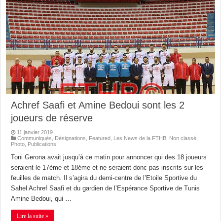
Achref Saafi et Amine Bedoui sont les 2
joueurs de réserve
11 janvier 2019
Communiqués
,
Désignations
,
Featured
,
Les News de la FTHB
,
Non classé
,
Photo
,
Publications
Toni Gerona avait jusqu’à ce matin pour annoncer qui des 18 joueurs
seraient le 17ème et 18éme et ne seraient donc pas inscrits sur les
feuilles de match. Il s’agira du demi-centre de l’Etoile Sportive du
Sahel Achref Saafi et du gardien de l’Espérance Sportive de Tunis
Amine Bedoui, qui …
Lire la suite »