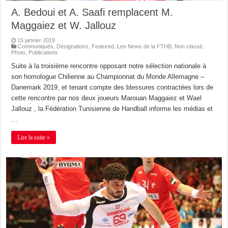
A. Bedoui et A. Saafi remplacent M.
Maggaiez et W. Jallouz
15 janvier 2019
Communiqués
,
Désignations
,
Featured
,
Les News de la FTHB
,
Non classé
,
Photo
,
Publications
Suite à la troisième rencontre opposant notre sélection nationale à
son homologue Chilienne au Championnat du Monde Allemagne –
Danemark 2019, et tenant compte des blessures contractées lors de
cette rencontre par nos deux joueurs Marouan Maggaiez et Wael
Jallouz , la Fédération Tunisienne de Handball informe les médias et
…
Lire la suite »