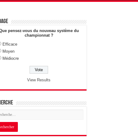
dage
Que pensez-vous du nouveau système du
championnat ?
Efficace
Moyen
Médiocre
View Results
herche