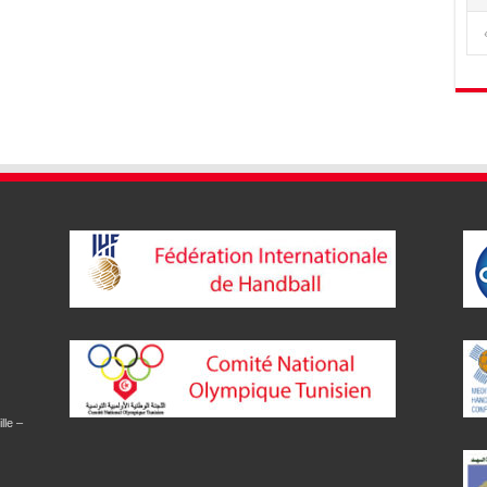
lle –