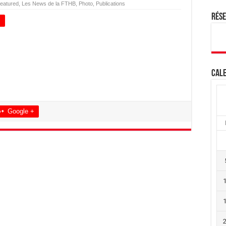
eatured
,
Les News de la FTHB
,
Photo
,
Publications
Rés
+
Cale
Google +