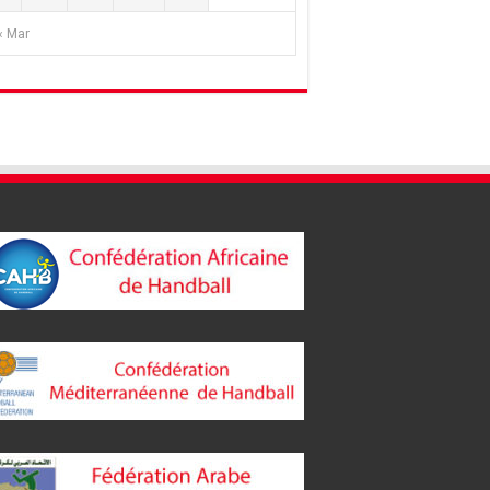
« Mar