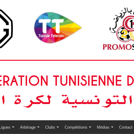
Ligues
Arbitrage
Clubs
Compétitions
Médias
Contact