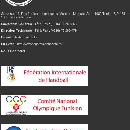
Adresse
: 11, Rue 1er juin – Impasse de l’Aurore – Mutuelle Ville – 1002 Tunis – B.P. 151 –
1002 Tunis Belvédère
Secrétariat Générale
: Tél & Fax : (+216) 71 282 566
Direction Technique
: Tél & Fax : (+216) 71 280 479
E-mail
: fthb@email.ati.tn
Site Web
: http://www.federationhandball.tn/
Nous Contacter