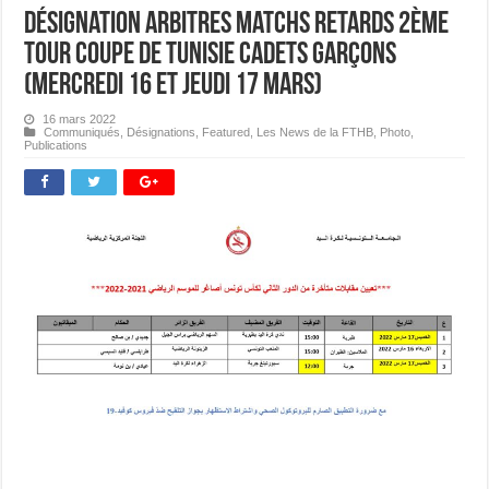
Désignation Arbitres Matchs Retards 2ème
Tour Coupe de Tunisie Cadets Garçons
(Mercredi 16 et jeudi 17 mars)
16 mars 2022
Communiqués
,
Désignations
,
Featured
,
Les News de la FTHB
,
Photo
,
Publications