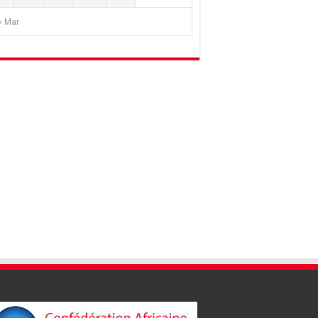
« Mar