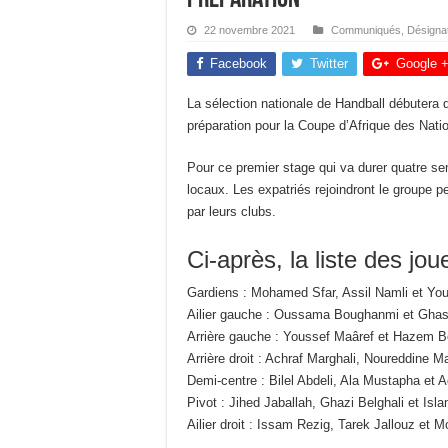
22 novembre 2021
Communiqués
,
Désigna
Facebook
Twitter
Google 
La sélection nationale de Handball débutera
préparation pour la Coupe d’Afrique des Nati
Pour ce premier stage qui va durer quatre s
locaux. Les expatriés rejoindront le groupe 
par leurs clubs.
Ci-après, la liste des jo
Gardiens : Mohamed Sfar, Assil Namli et Yo
Ailier gauche : Oussama Boughanmi et Gha
Arrière gauche : Youssef Maâref et Hazem 
Arrière droit : Achraf Marghali, Noureddine 
Demi-centre : Bilel Abdeli, Ala Mustapha et A
Pivot : Jihed Jaballah, Ghazi Belghali et Isla
Ailier droit : Issam Rezig, Tarek Jallouz et 