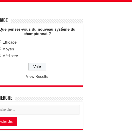
dage
Que pensez-vous du nouveau système du
championnat ?
Efficace
Moyen
Médiocre
View Results
herche