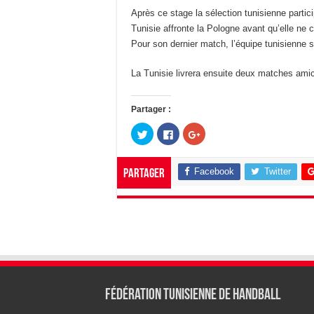
Après ce stage la sélection tunisienne parti
Tunisie affronte la Pologne avant qu’elle ne 
Pour son dernier match, l’équipe tunisienne
La Tunisie livrera ensuite deux matches ami
Partager :
C
C
C
l
l
l
i
i
i
q
q
q
u
u
u
Facebook
Twitter
Partager
e
e
e
z
z
z
p
p
p
o
o
o
u
u
u
r
r
r
p
p
p
a
a
a
r
r
r
t
t
t
a
a
a
g
g
g
e
e
e
r
r
r
s
s
s
Fédération tunisienne de Handball
u
u
u
r
r
r