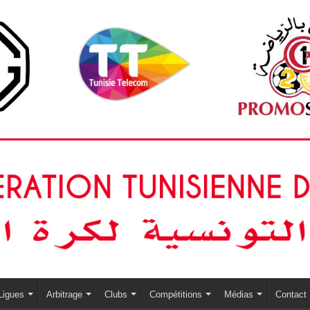
Ligues
Arbitrage
Clubs
Compétitions
Médias
Contact