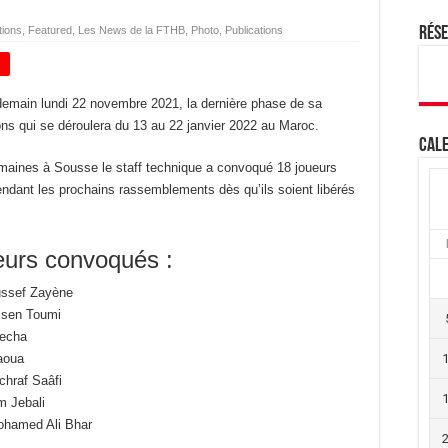
tions
,
Featured
,
Les News de la FTHB
,
Photo
,
Publications
Rés
+
 demain lundi 22 novembre 2021, la dernière phase de sa
ons qui se déroulera du 13 au 22 janvier 2022 au Maroc.
Cale
emaines à Sousse le staff technique a convoqué 18 joueurs
pendant les prochains rassemblements dès qu’ils soient libérés
ueurs convoqués :
ussef Zayène
ssen Toumi
Becha
Maoua
chraf Saâfi
m Jebali
Mohamed Ali Bhar