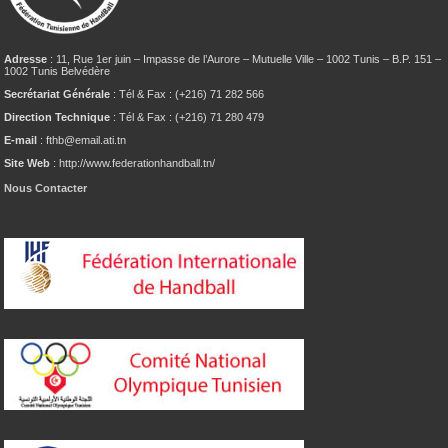
Adresse
: 11, Rue 1er juin – Impasse de l’Aurore – Mutuelle Ville – 1002 Tunis – B.P. 151 –
1002 Tunis Belvédère
Secrétariat Générale
: Tél & Fax : (+216) 71 282 566
Direction Technique
: Tél & Fax : (+216) 71 280 479
E-mail
: fthb@email.ati.tn
Site Web
: http://www.federationhandball.tn/
Nous Contacter