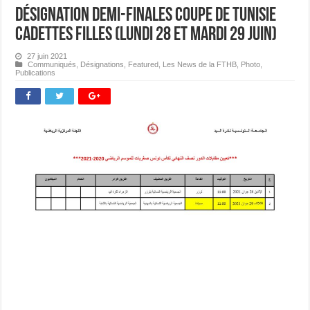
Désignation Demi-finales Coupe de Tunisie
Cadettes Filles (Lundi 28 et Mardi 29 juin)
27 juin 2021
Communiqués
,
Désignations
,
Featured
,
Les News de la FTHB
,
Photo
,
Publications