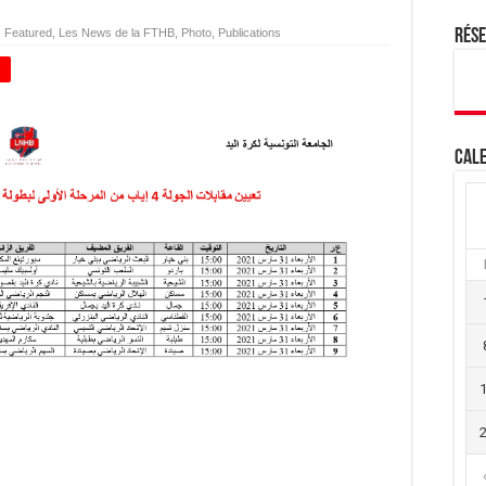
,
Featured
,
Les News de la FTHB
,
Photo
,
Publications
Rés
+
Cale