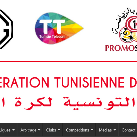
Ligues
Arbitrage
Clubs
Compétitions
Médias
Contact