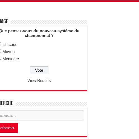
dage
Que pensez-vous du nouveau système du
championnat ?
Efficace
Moyen
Médiocre
View Results
herche