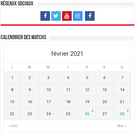
v
u
v
Réseaux sociaux
e
v
e
l
e
l
l
l
l
e
l
e
f
e
f
e
f
e
n
e
n
ê
n
ê
t
ê
t
Calendrier des matchs
r
t
r
e
r
e
)
e
)
)
février 2021
L
M
M
J
V
S
D
1
2
3
4
5
6
7
8
9
10
11
12
13
14
15
16
17
18
19
20
21
22
23
24
25
26
27
28
« Déc
Mar »