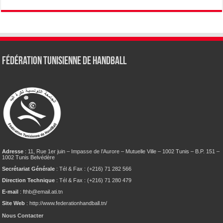
Fédération tunisienne de Handball
Adresse
: 11, Rue 1er juin – Impasse de l’Aurore – Mutuelle Ville – 1002 Tunis – B.P. 151 –
1002 Tunis Belvédère
Secrétariat Générale
: Tél & Fax : (+216) 71 282 566
Direction Technique
: Tél & Fax : (+216) 71 280 479
E-mail
: fthb@email.ati.tn
Site Web
: http://www.federationhandball.tn/
Nous Contacter