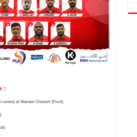
 :
centre) et Marwen Chouiref (Pivot).
).
it).