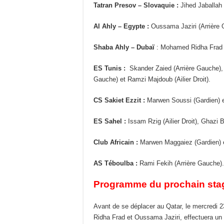
Tatran Presov – Slovaquie :
Jihed Jaballah 
Al Ahly – Egypte :
Oussama Jaziri (Arrière 
Shaba Ahly – Dubaï
: Mohamed Ridha Frad (
ES Tunis :
Skander Zaied (Arrière Gauche),
Gauche) et Ramzi Majdoub (Ailier Droit).
CS Sakiet Ezzit :
Marwen Soussi (Gardien) e
ES Sahel :
Issam Rzig (Ailier Droit), Ghazi
Club Africain :
Marwen Maggaiez (Gardien) e
AS Téboulba :
Rami Fekih (Arrière Gauche).
Programme du prochain stag
Avant de se déplacer au Qatar, le mercredi 2
Ridha Frad et Oussama Jaziri, effectuera un