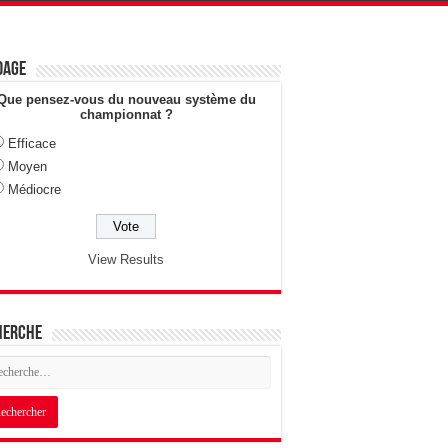
dage
Que pensez-vous du nouveau système du
championnat ?
Efficace
Moyen
Médiocre
View Results
herche