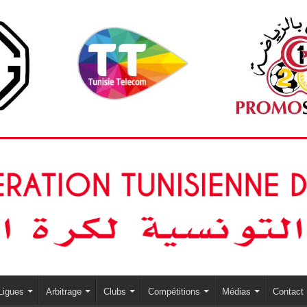
Ligues
Arbitrage
Clubs
Compétitions
Médias
Contact