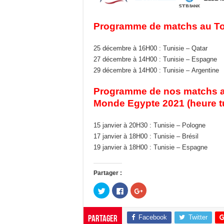
Programme de matchs au Tour
25 décembre à 16H00 : Tunisie – Qatar
27 décembre à 14H00 : Tunisie – Espagne
29 décembre à 14H00 : Tunisie – Argentine
Programme de nos matchs a
Monde Egypte 2021 (heure tu
15 janvier à 20H30 : Tunisie – Pologne
17 janvier à 18H00 : Tunisie – Brésil
19 janvier à 18H00 : Tunisie – Espagne
Partager :
C
C
C
l
l
l
i
i
i
q
q
q
u
u
u
Facebook
Twitter
Partager
e
e
e