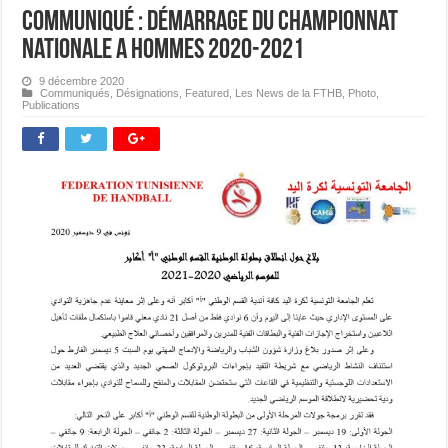
Communiqué : démarrage du Championnat
Nationale A Hommes 2020-2021
9 décembre 2020
Communiqués
,
Désignations
,
Featured
,
Les News de la FTHB
,
Photo
,
Publications