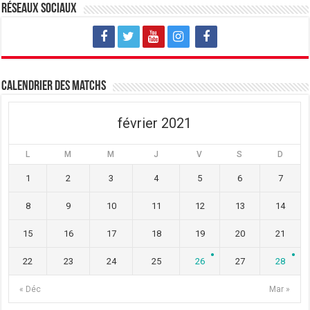
v
u
v
Réseaux sociaux
e
v
e
l
e
l
l
l
l
e
l
e
f
e
f
e
f
e
n
e
n
ê
n
ê
t
ê
t
Calendrier des matchs
r
t
r
e
r
e
)
e
)
)
février 2021
L
M
M
J
V
S
D
1
2
3
4
5
6
7
8
9
10
11
12
13
14
15
16
17
18
19
20
21
22
23
24
25
26
27
28
« Déc
Mar »