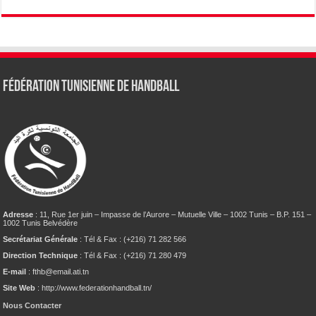
Fédération tunisienne de Handball
Adresse
: 11, Rue 1er juin – Impasse de l’Aurore – Mutuelle Ville – 1002 Tunis – B.P. 151 –
1002 Tunis Belvédère
Secrétariat Générale
: Tél & Fax : (+216) 71 282 566
Direction Technique
: Tél & Fax : (+216) 71 280 479
E-mail
: fthb@email.ati.tn
Site Web
: http://www.federationhandball.tn/
Nous Contacter