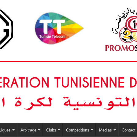
Ligues
Arbitrage
Clubs
Compétitions
Médias
Contact