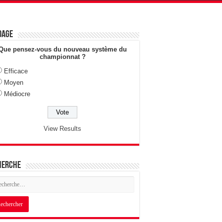
dage
Que pensez-vous du nouveau système du
championnat ?
Efficace
Moyen
Médiocre
View Results
herche