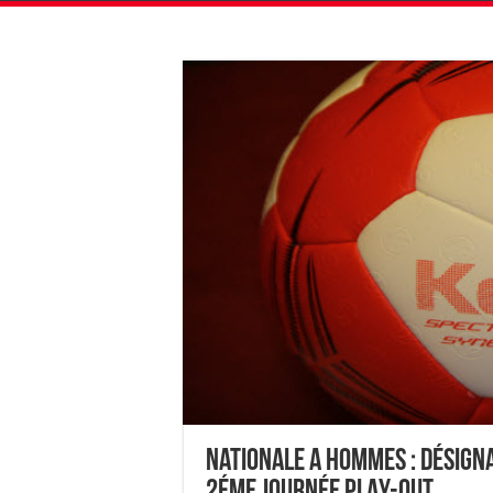
Nationale A Hommes : Désign
2éme journée PLAY-OUT