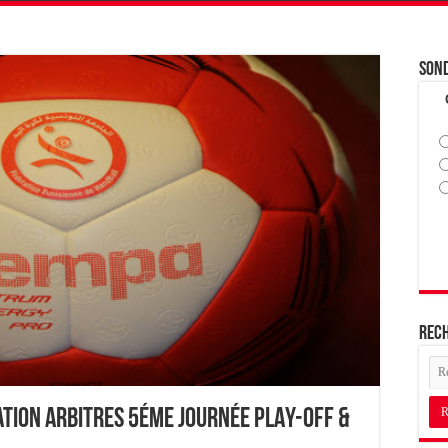
Son
Rec
ation Arbitres 5éme journée PLAY-OFF &