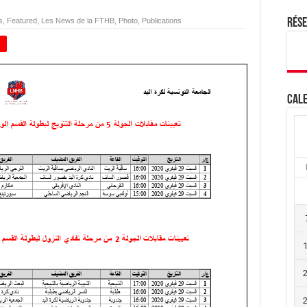
s
,
Featured
,
Les News de la FTHB
,
Photo
,
Publications
Rés
+
Cale