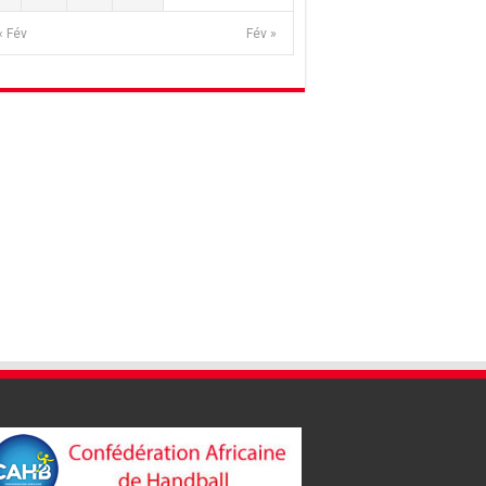
« Fév
Fév »