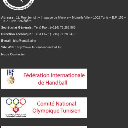
Adresse
: 11, Rue 1er juin – Impasse de l’Aurore – Mutuelle Ville – 1002 Tunis – B.P. 151 –
1002 Tunis Belvédère
Secrétariat Générale
: Tél & Fax : (+216) 71 282 566
Direction Technique
: Tél & Fax : (+216) 71 280 479
E-mail
: fthb@email.ati.tn
Site Web
: http://www.federationhandball.tn/
Nous Contacter