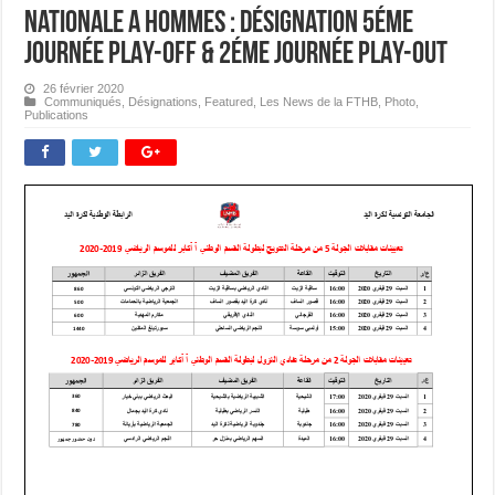
Nationale A Hommes : Désignation 5éme
journée PLAY-OFF & 2éme journée PLAY-OUT
26 février 2020
Communiqués
,
Désignations
,
Featured
,
Les News de la FTHB
,
Photo
,
Publications