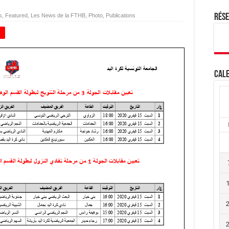
s
,
Featured
,
Les News de la FTHB
,
Photo
,
Publications
Rés
+
Cale