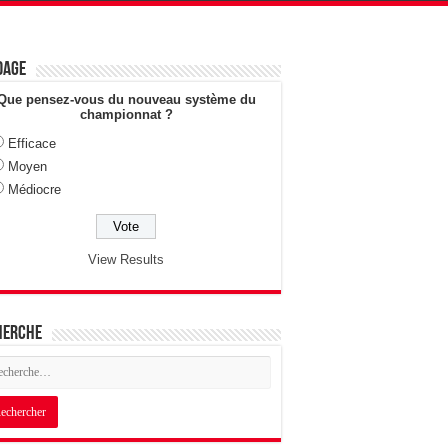
dage
Que pensez-vous du nouveau système du
championnat ?
Efficace
Moyen
Médiocre
View Results
herche