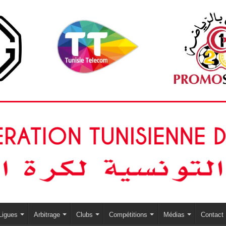
Ligues
Arbitrage
Clubs
Compétitions
Médias
Contact