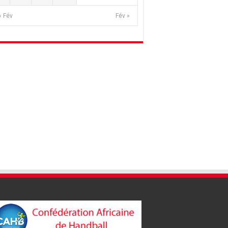
« Fév
Fév »