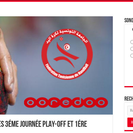
Son
Rec
es 3éme journée PLAY-OFF et 1ére