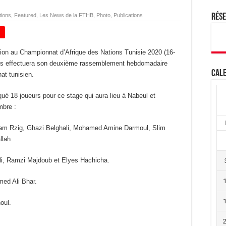
tions
,
Featured
,
Les News de la FTHB
,
Photo
,
Publications
Rés
+
ion au Championnat d’Afrique des Nations Tunisie 2020 (16-
mmes effectuera son deuxième rassemblement hebdomadaire
Cale
at tunisien.
qué 18 joueurs pour ce stage qui aura lieu à Nabeul et
mbre :
am Rzig, Ghazi Belghali, Mohamed Amine Darmoul, Slim
llah.
, Ramzi Majdoub et Elyes Hachicha.
ed Ali Bhar.
oul.