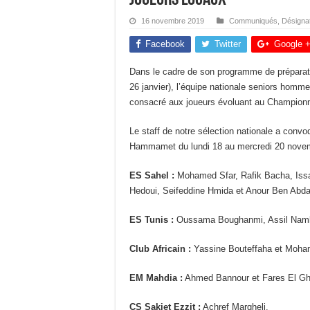
16 novembre 2019
Communiqués
,
Désigna
Facebook
Twitter
Google 
Dans le cadre de son programme de préparat
26 janvier), l’équipe nationale seniors ho
consacré aux joueurs évoluant au Championn
Le staff de notre sélection nationale a convo
Hammamet du lundi 18 au mercredi 20 nove
ES Sahel :
Mohamed Sfar, Rafik Bacha, Iss
Hedoui, Seifeddine Hmida et Anour Ben Abda
ES Tunis :
Oussama Boughanmi, Assil Namli
Club Africain :
Yassine Bouteffaha et Moham
EM Mahdia :
Ahmed Bannour et Fares El Gh
CS Sakiet Ezzit :
Achref Margheli.