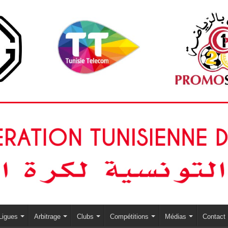
Ligues
Arbitrage
Clubs
Compétitions
Médias
Contact