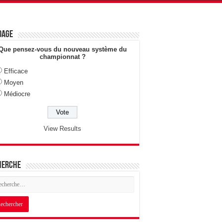
dage
Que pensez-vous du nouveau système du
championnat ?
Efficace
Moyen
Médiocre
View Results
herche