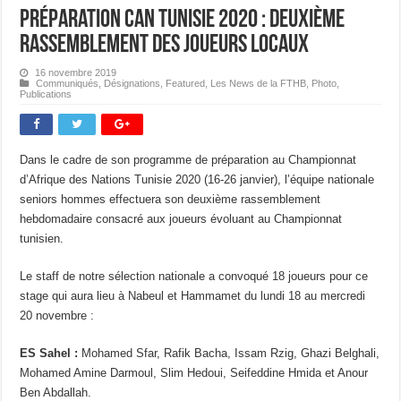
Préparation CAN Tunisie 2020 : Deuxième
rassemblement des joueurs locaux
16 novembre 2019
Communiqués
,
Désignations
,
Featured
,
Les News de la FTHB
,
Photo
,
Publications
Dans le cadre de son programme de préparation au Championnat
d’Afrique des Nations Tunisie 2020 (16-26 janvier), l’équipe nationale
seniors hommes effectuera son deuxième rassemblement
hebdomadaire consacré aux joueurs évoluant au Championnat
tunisien.
Le staff de notre sélection nationale a convoqué 18 joueurs pour ce
stage qui aura lieu à Nabeul et Hammamet du lundi 18 au mercredi
20 novembre :
ES Sahel :
Mohamed Sfar, Rafik Bacha, Issam Rzig, Ghazi Belghali,
Mohamed Amine Darmoul, Slim Hedoui, Seifeddine Hmida et Anour
Ben Abdallah.