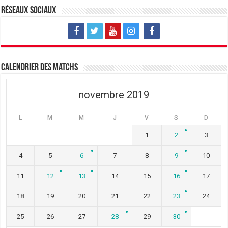
u
o
u
v
u
v
Réseaux sociaux
e
v
e
l
e
l
l
l
l
e
l
e
f
e
f
e
f
e
n
e
n
ê
n
ê
t
ê
t
Calendrier des matchs
r
t
r
e
r
e
)
e
)
)
novembre 2019
L
M
M
J
V
S
D
1
2
3
4
5
6
7
8
9
10
11
12
13
14
15
16
17
18
19
20
21
22
23
24
25
26
27
28
29
30