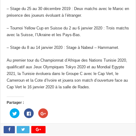
– Stage du 25 au 30 décembre 2019 : Deux matchs avec le Maroc en
présence des joueurs évoluant à l’étranger.
– Tournoi Yellow Cup en Suisse du 2 au 6 janvier 2020 : Trois matchs
avec la Suisse, l’Ukraine et les Pays-Bas.
– Stage du 8 au 14 janvier 2020 : Stage à Nabeul – Hammamet.
Au premier tour du Championnat d’Afrique des Nations Tunisie 2020,
qualificatif aux Jeux Olympiques Tokyo 2020 et au Mondial Egypte
2021, la Tunisie évoluera dans le Groupe C avec le Cap Vert, le
Cameroun et la Cote d’Ivoire et jouera son match d’ouverture face au
Cap Vert le 16 janvier 2020 à la salle de Rades.
Partager :
C
C
C
l
l
l
i
i
i
q
q
q
u
u
u
e
e
e
z
z
z