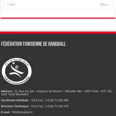
« Oct
Déc »
Fédération tunisienne de Handball
Adresse
: 11, Rue 1er juin – Impasse de l’Aurore – Mutuelle Ville – 1002 Tunis – B.P. 151 –
1002 Tunis Belvédère
Secrétariat Générale
: Tél & Fax : (+216) 71 282 566
Direction Technique
: Tél & Fax : (+216) 71 280 479
E-mail
: fthb@email.ati.tn