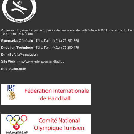
Adresse
: 11, Rue 1er juin – Impasse de l’Aurore – Mutuelle Ville – 1002 Tunis – B.P. 151 –
1002 Tunis Belvédère
Secrétariat Générale
: Tél & Fax : (+216) 71 282 566
Direction Technique
: Tél & Fax : (+216) 71 280 479
E-mail
: fthb@email.ati.tn
Site Web
: http://www.federationhandball.tn/
Nous Contacter