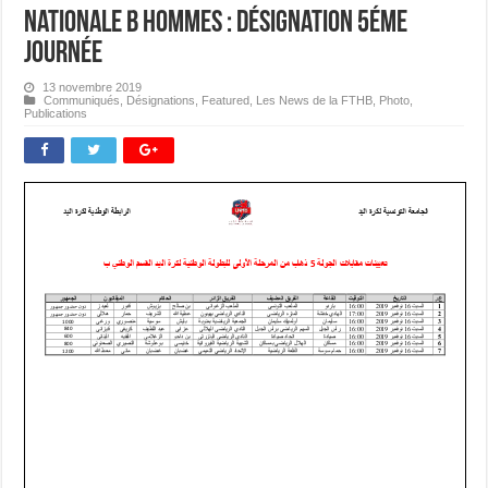
Nationale B Hommes : Désignation 5éme
journée
13 novembre 2019
Communiqués
,
Désignations
,
Featured
,
Les News de la FTHB
,
Photo
,
Publications