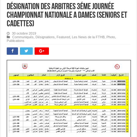
Désignation des Arbitres 3éme journée
Championnat Nationale A Dames (Seniors et
Cadettes)
30 octobre 2019
Communiqués
,
Désignations
,
Featured
,
Les News de la FTHB
,
Photo
,
Publications