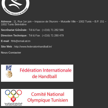
Adresse
: 11, Rue 1er juin – Impasse de l’Aurore – Mutuelle Ville – 1002 Tunis – B.P. 151 –
1002 Tunis Belvédère
Secrétariat Générale
: Tél & Fax : (+216) 71 282 566
Direction Technique
: Tél & Fax : (+216) 71 280 479
E-mail
: fthb@email.ati.tn
Site Web
: http://www.federationhandball.tn/
Nous Contacter