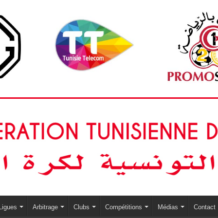
Ligues
Arbitrage
Clubs
Compétitions
Médias
Contact