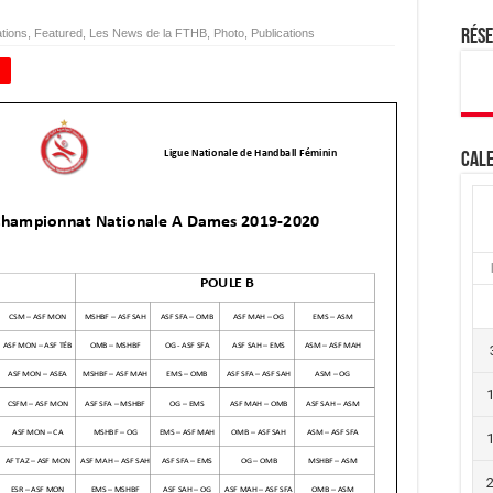
tions
,
Featured
,
Les News de la FTHB
,
Photo
,
Publications
Rés
+
Cale