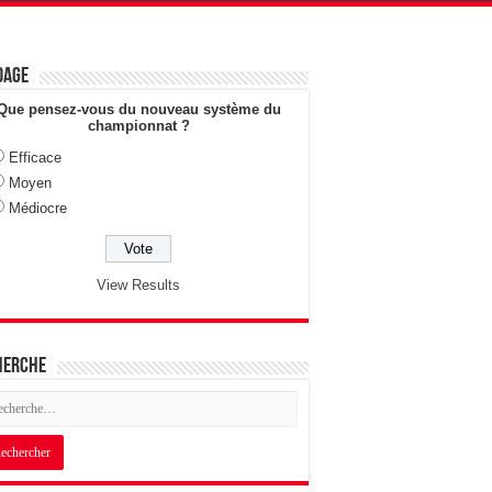
dage
Que pensez-vous du nouveau système du
championnat ?
Efficace
Moyen
Médiocre
View Results
herche