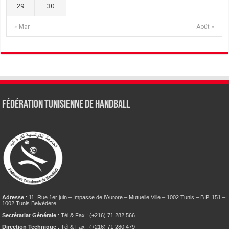
29
30
« Mar
Août »
Fédération tunisienne de Handball
Adresse
: 11, Rue 1er juin – Impasse de l’Aurore – Mutuelle Ville – 1002 Tunis – B.P. 151 –
1002 Tunis Belvédère
Secrétariat Générale
: Tél & Fax : (+216) 71 282 566
Direction Technique
: Tél & Fax : (+216) 71 280 479