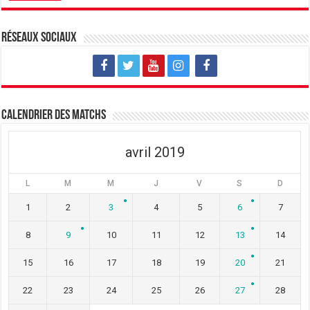
n
e
n
o
n
o
u
o
u
v
u
v
Réseaux sociaux
e
v
e
l
e
l
l
l
l
e
l
e
f
e
f
e
f
e
n
e
n
ê
n
ê
t
ê
t
Calendrier des matchs
r
t
r
e
r
e
)
e
)
)
avril 2019
L
M
M
J
V
S
D
1
2
3
4
5
6
7
8
9
10
11
12
13
14
15
16
17
18
19
20
21
22
23
24
25
26
27
28