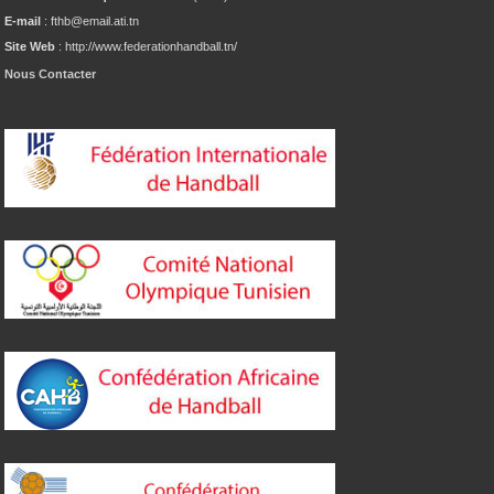
E-mail
: fthb@email.ati.tn
Site Web
: http://www.federationhandball.tn/
Nous Contacter