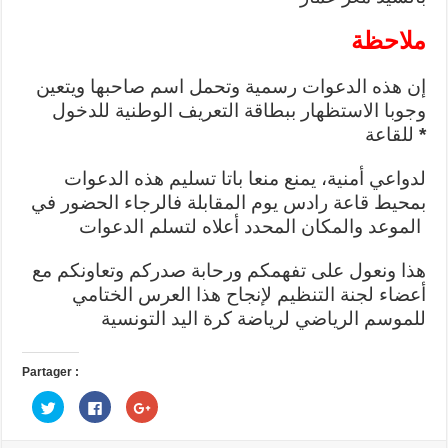
ملاحظة
إن هذه الدعوات رسمية وتحمل اسم صاحبها ويتعين
وجوبا الاستظهار ببطاقة التعريف الوطنية للدخول
*
للقاعة
لدواعي أمنية، يمنع منعا باتا تسليم هذه الدعوات
بمحيط قاعة رادس يوم المقابلة فالرجاء الحضور في
الموعد والمكان المحدد أعلاه لتسلم الدعوات
هذا ونعول على تفهمكم ورحابة صدركم وتعاونكم مع
أعضاء لجنة التنظيم لإنجاح هذا العرس الختامي
للموسم الرياضي لرياضة كرة اليد التونسية
Partager :
C
C
C
l
l
l
i
i
i
q
q
q