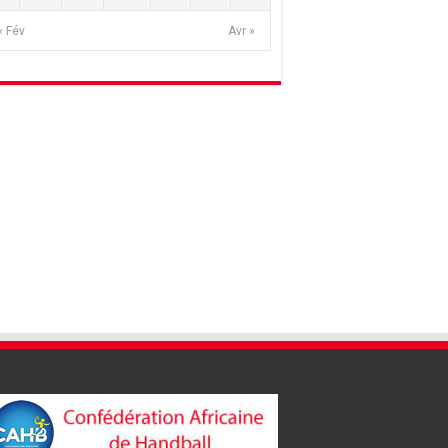
« Fév
Avr »