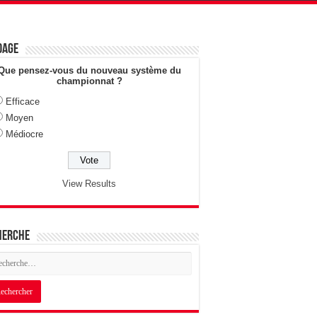
dage
Que pensez-vous du nouveau système du
championnat ?
Efficace
Moyen
Médiocre
View Results
herche