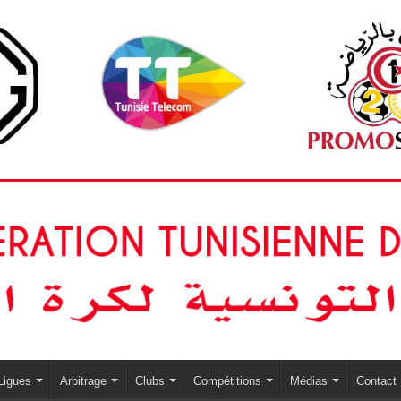
Ligues
Arbitrage
Clubs
Compétitions
Médias
Contact